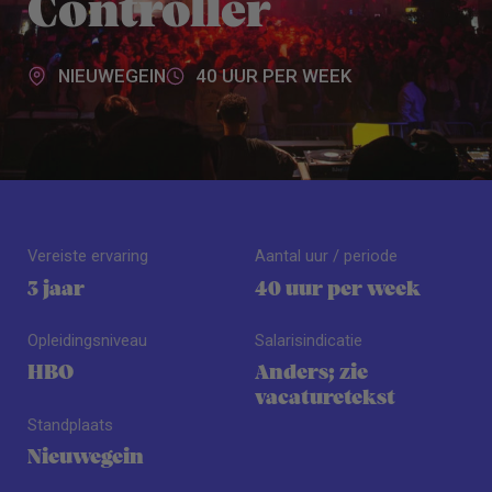
Controller
NIEUWEGEIN
40 UUR PER WEEK
Vereiste ervaring
Aantal uur / periode
3 jaar
40 uur per week
Opleidingsniveau
Salarisindicatie
HBO
Anders; zie
vacaturetekst
Standplaats
Nieuwegein