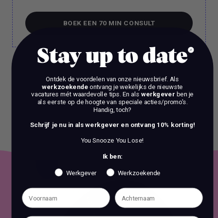
BOEK EEN 70 MIN CONSULT
BOEK EEN 70 MIN CONSULT
Stay up to date
Het is verboden om zonder voorafgaande schriftelijke
Ontdek de voordelen van onze nieuwsbrief.
Als
toestemming content en informatie van deze website te kopiëren,
werkzoekende
ontvang je wekelijks de nieuwste
te reproduceren of te gebruiken voor commerciële doeleinden.
vacatures mét waardevolle tips. En als
werkgever
ben je
als eerste op de hoogte van speciale acties/promo's.
Handig, toch?
Schrijf je nu in als werkgever en ontvang 10% korting!
You Snooze You Lose!
Ik ben:
Werkgever
Werkzoekende