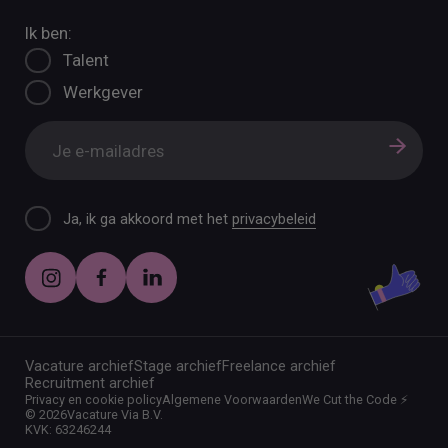
Ik ben:
Talent
Werkgever
Ja, ik ga akkoord met het
privacybeleid
Vacature archief
Stage archief
Freelance archief
Recruitment archief
Privacy en cookie policy
Algemene Voorwaarden
We Cut the Code ⚡️
©
2026
Vacature Via B.V.
KVK: 63246244