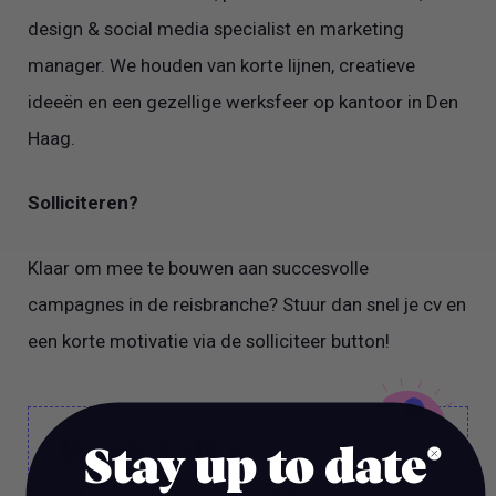
design & social media specialist en marketing
manager. We houden van korte lijnen, creatieve
ideeën en een gezellige werksfeer op kantoor in Den
Haag.
Solliciteren?
Klaar om mee te bouwen aan succesvolle
campagnes in de reisbranche? Stuur dan snel je cv en
een korte motivatie via de solliciteer button!
Work Talks
Stay up to date
Wil je een stap vooruit zetten in je carrière?