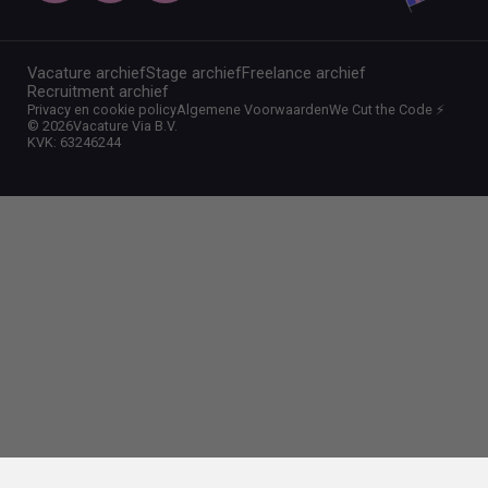
Vacature archief
Stage archief
Freelance archief
Recruitment archief
Privacy en cookie policy
Algemene Voorwaarden
We Cut the Code ⚡️
©
2026
Vacature Via B.V.
KVK: 63246244