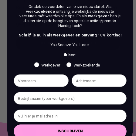
Ontdek de voordelen van onze nieuwsbrief.
Als
Ben je op zoek naar meer dan alleen reguliere
werkzoekende
ontvang je wekelijks de nieuwste
coaching? Bij ons, Vacature Via, kun je dan in
vacatures mét waardevolle tips. En als
werkgever
ben je
als eerste op de hoogte van speciale acties/promo's.
gesprek met 1 van onze experts.
Handig, toch?
Schrijf je nu in als werkgever en ontvang 10% korting!
BOEK EEN 70 MIN CONSULT
You Snooze You Lose!
Ik ben:
BOEK EEN 70 MIN CONSULT
Werkgever
Werkzoekende
Het is verboden om zonder voorafgaande schriftelijke
toestemming content en informatie van deze website te kopiëren,
te reproduceren of te gebruiken voor commerciële doeleinden.
INSCHRIJVEN