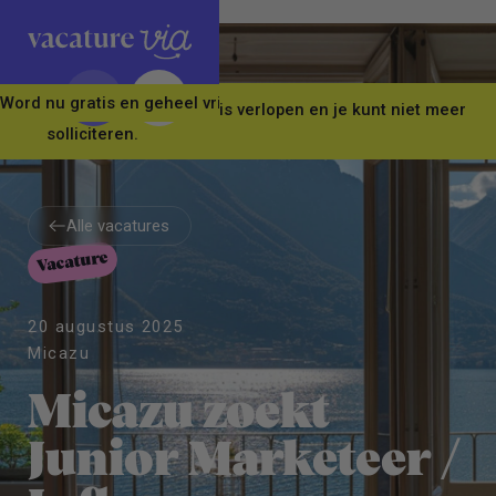
Word nu gratis en geheel vrijblijvend lid van ons Vacature Via 
Let op! Deze vacature is verlopen en je kunt niet meer
solliciteren.
Alle vacatures
Vacature
Alle vacatures
20 augustus 2025
Micazu
Micazu zoekt
Junior Marketeer /