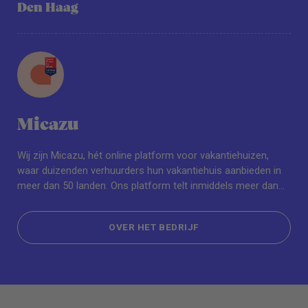
Den Haag
Micazu
Wij zijn Micazu, hét online platform voor vakantiehuizen,
waar duizenden verhuurders hun vakantiehuis aanbieden in
meer dan 50 landen. Ons platform telt inmiddels meer dan
11.000 vakantiewoningen en dat aantal groeit elke dag. Bij
Micazu staat de klantervaring op nummer één. Of je nu
OVER HET BEDRIJF
huurt, verhuurt, koopt of verkoopt, wij zorgen ervoor dat dit
proces soepel, persoonlijk en altijd verrassend makkelijk
OVER HET BEDRIJF
verloopt!