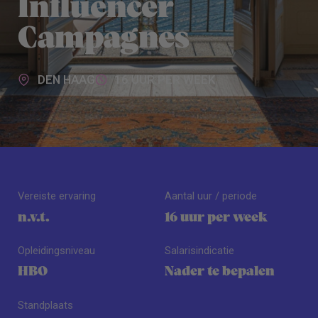
Influencer
Campagnes
DEN HAAG
16 UUR PER WEEK
Vereiste ervaring
Aantal uur / periode
n.v.t.
16 uur per week
Opleidingsniveau
Salarisindicatie
HBO
Nader te bepalen
Standplaats