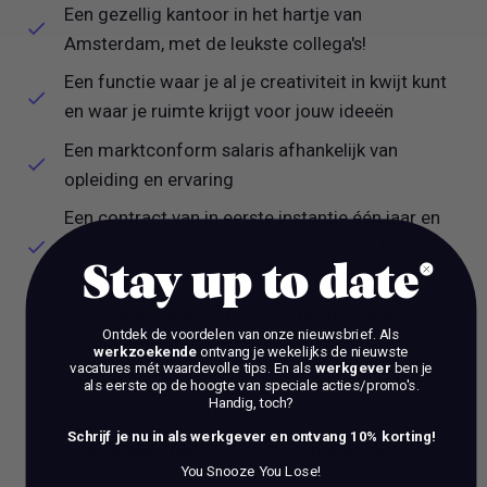
Een gezellig kantoor in het hartje van
Amsterdam, met de leukste collega's!
Een functie waar je al je creativiteit in kwijt kunt
en waar je ruimte krijgt voor jouw ideeën
Een marktconform salaris afhankelijk van
opleiding en ervaring
Een contract van in eerste instantie één jaar en
als de samenwerking wederzijds goed bevalt,
Stay up to date
bieden wij jou graag een vast contract aan
28 vakantiedagen o.b.v. een fulltime (40u)
Ontdek de voordelen van onze nieuwsbrief.
Als
dienstverband
werkzoekende
ontvang je wekelijks de nieuwste
vacatures mét waardevolle tips. En als
werkgever
ben je
Een laptop en reis- en
als eerste op de hoogte van speciale acties/promo's.
Handig, toch?
telefoonkostenvergoeding
Schrijf je nu in als werkgever en ontvang 10% korting!
Gedeeltelijk thuiswerken is bespreekbaar
You Snooze You Lose!