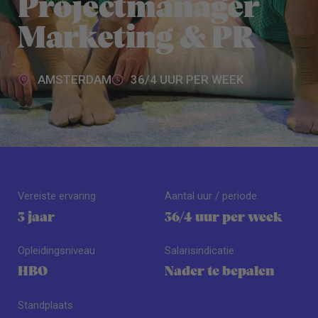
Projectmanager
Marketing & PR
AMSTERDAM
36/4 UUR PER WEEK
Vereiste ervaring
Aantal uur / periode
3 jaar
36/4 uur per week
Opleidingsniveau
Salarisindicatie
HBO
Nader te bepalen
Standplaats