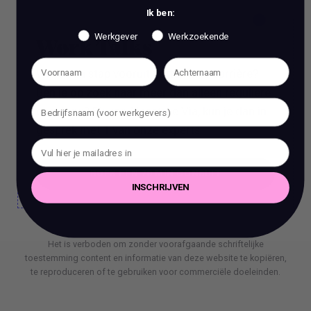
Ik ben:
Werkgever
Werkzoekende
Work Talks
Wil je een stap vooruit zetten in je carrière?
Ben je op zoek naar meer dan alleen reguliere
coaching? Bij ons, Vacature Via, kun je dan in
gesprek met 1 van onze experts.
BOEK EEN 70 MIN CONSULT
INSCHRIJVEN
BOEK EEN 70 MIN CONSULT
Het is verboden om zonder voorafgaande schriftelijke
toestemming content en informatie van deze website te kopiëren,
te reproduceren of te gebruiken voor commerciële doeleinden.