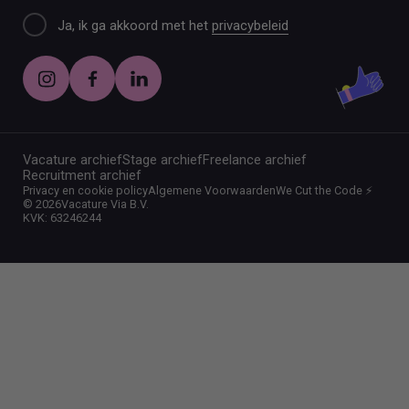
Ja, ik ga akkoord met het
privacybeleid
Vacature archief
Stage archief
Freelance archief
Recruitment archief
Privacy en cookie policy
Algemene Voorwaarden
We Cut the Code ⚡️
©
2026
Vacature Via B.V.
KVK: 63246244