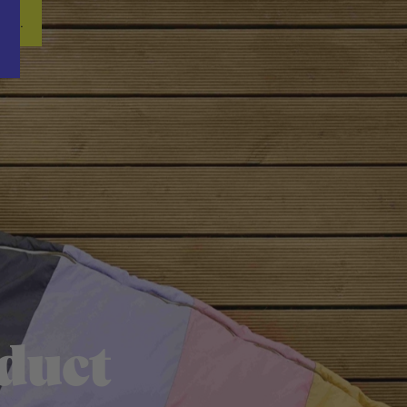
Word nu gratis en geheel vrijblijvend lid van ons Vacature Via netwer
ren.
duct