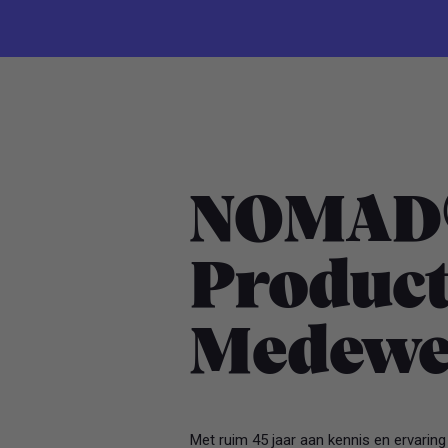
NOMAD®
Product
Medewe
Met ruim 45 jaar aan kennis en ervari