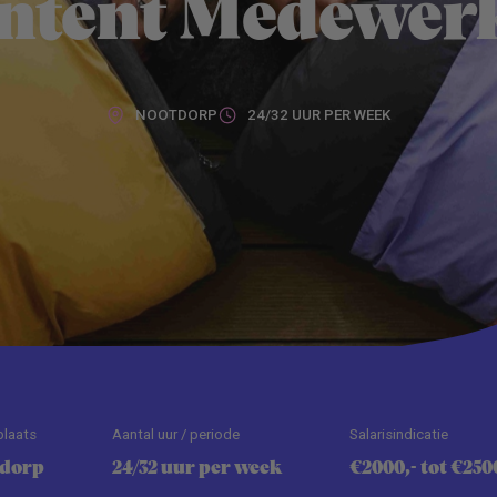
ntent Medewer
NOOTDORP
24/32 UUR PER WEEK
plaats
Aantal uur / periode
Salarisindicatie
tdorp
24/32 uur per week
€2000,- tot €250