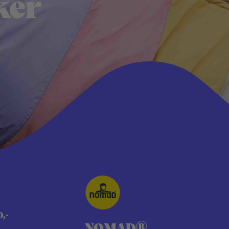
ker
0,-
NOMAD®