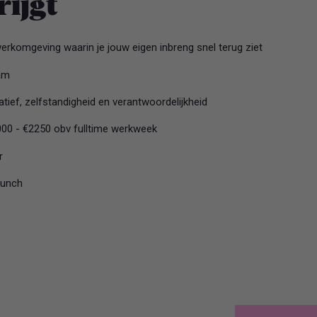
rijgt
erkomgeving waarin je jouw eigen inbreng snel terug ziet
eam
iatief, zelfstandigheid en verantwoordelijkheid
00 - €2250 obv fulltime werkweek
or
lunch