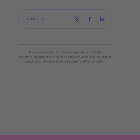
SHARE IT!
Het is verboden om zonder voorafgaande schriftelijke
toestemming content en informatie van deze website te kopiëren, te
reproduceren of te gebruiken voor commerciële doeleinden.