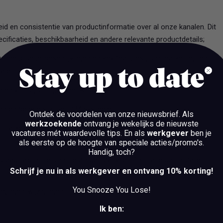
d en consistentie van productinformatie over al onze kanalen. Dit
cificaties, beschikbaarheid en andere relevante productdetails;
igende productbeschrijvingen en key features (iom marketing) en
date houden;
Stay up to date
 en videografie (project & output);
en en beheren in ons PIM systeem;
Ontdek de voordelen van onze nieuwsbrief.
Als
werkzoekende
ontvang je wekelijks de nieuwste
marketplaces, zowel tekstueel als visueel (concept, tekst,
vacatures mét waardevolle tips. En als
werkgever
ben je
als eerste op de hoogte van speciale acties/promo's.
Handig, toch?
tpagina’s om ervoor te zorgen dat alle informatie up-to-date,
Schrijf je nu in als werkgever en ontvang 10% korting!
You Snooze You Lose!
gingen, wijzigingen.
Ik ben: