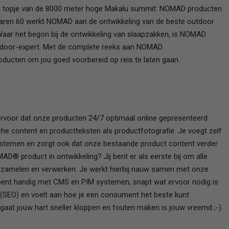
het topje van de 8000 meter hoge Makalu summit: NOMAD producten
 jaren 60 werkt NOMAD aan de ontwikkeling van de beste outdoor
 Waar het begon bij de ontwikkeling van slaapzakken, is NOMAD
utdoor-expert. Met de complete reeks aan NOMAD
ducten om jou goed voorbereid op reis te laten gaan.
ervoor dat onze producten 24/7 optimaal online gepresenteerd
sche content en productteksten als productfotografie. Je voegt zelf
systemen en zorgt ook dat onze bestaande product content verder
D® product in ontwikkeling? Jij bent er als eerste bij om alle
verzamelen en verwerken. Je werkt hierbij nauw samen met onze
 bent handig met CMS en PIM systemen, snapt wat ervoor nodig is
(SEO) en voelt aan hoe je een consument het beste kunt
gaat jouw hart sneller kloppen en fouten maken is jouw vreemd ;-)