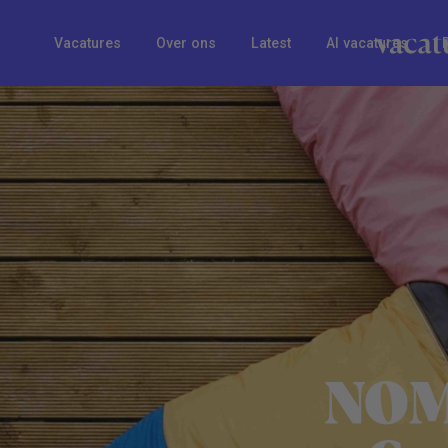
Vacatures
Over ons
Latest
AI vacatures
NOM