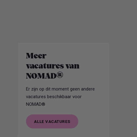
jou goed voorbereid op reis te
laten gaan.
Meer
vacatures van
NOMAD®
Er zijn op dit moment geen andere
vacatures beschikbaar voor
NOMAD®
ALLE VACATURES
ALLE VACATURES