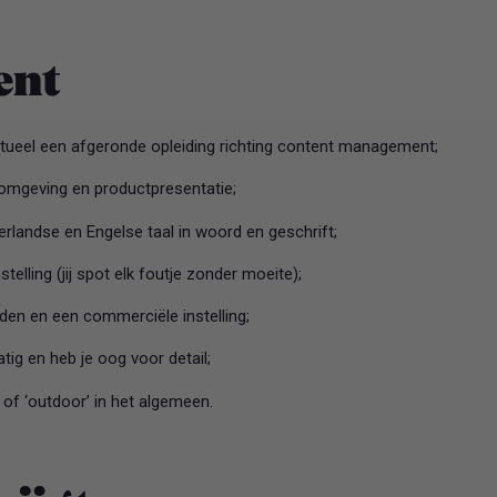
bent
ueel een afgeronde opleiding richting content management;
omgeving en productpresentatie;
landse en Engelse taal in woord en geschrift;
elling (jij spot elk foutje zonder moeite);
en en een commerciële instelling;
ig en heb je oog voor detail;
 of ‘outdoor’ in het algemeen.