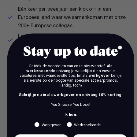
Eén keer per twee jaar een kick off in een
Europees land waar we samenkomen met onze
200+ Europese collega's
Laptop en overige thuiswerkbenodigdheden
worden gefaciliteerd
Stay up to date
**Interesse? **Stuur je CV en korte motivatie via de
Ontdek de voordelen van onze nieuwsbrief.
Als
werkzoekende
ontvang je wekelijks de nieuwste
solliciteer button t.a.v. Laurien Visschedijk
vacatures mét waardevolle tips. En als
werkgever
ben je
als eerste op de hoogte van speciale acties/promo's.
Handig, toch?
Schrijf je nu in als werkgever en ontvang 10% korting!
Work Talks
You Snooze You Lose!
Wil je een stap vooruit zetten in je carrière?
Ik ben:
Ben je op zoek naar meer dan alleen reguliere
Werkgever
Werkzoekende
coaching? Bij ons, Vacature Via, kun je dan in