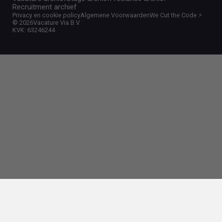
Recruitment archief
Privacy en cookie policy
Algemene Voorwaarden
We Cut the Code ⚡️
©
2026
Vacature Via B.V.
KVK: 63246244