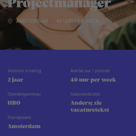
Projectmanager
AMSTERDAM
40 UUR PER WEEK
Vereiste ervaring
Aantal uur / periode
2 jaar
40 uur per week
Opleidingsniveau
Salarisindicatie
HBO
Anders; zie
vacaturetekst
Standplaats
Amsterdam