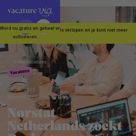
Word nu gratis en geheel vrijblijvend lid van ons Vacature Via 
Let op! Deze vacature is verlopen en je kunt niet meer
solliciteren.
Alle vacatures
Vacature
Alle vacatures
08 juli 2025
Norstat Netherlands B.V.
Norstat
Netherlands zoekt