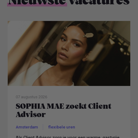
Nieuwste
vacatures
07 augustus 2026
SOPHIA MAE zoekt Client
Advisor
Amsterdam
flexibele uren
Als Client Advisor zorg je voor een warme, gastvrije