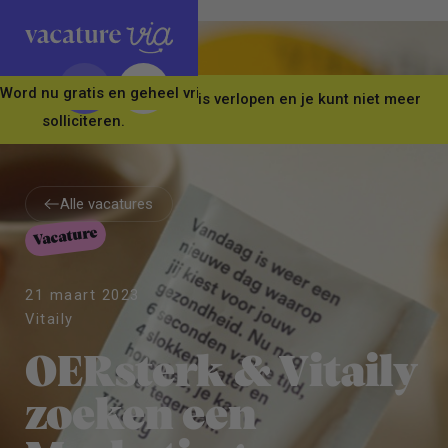
Word nu gratis en geheel vrijblijvend lid van ons Vacature Via 
Let op! Deze vacature is verlopen en je kunt niet meer
solliciteren.
Alle vacatures
Vacature
Alle vacatures
21 maart 2023
Vitaily
OERsterk & Vitaily
zoeken een