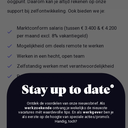
oogpunt. Daarom kan je altijd rekenen op onze
support bij zelfontwikkeling. Ook bieden we je:
Marktconform salaris (tussen € 3.400 & € 4.200
per maand excl. 8% vakantiegeld)
Mogelijkheid om deels remote te werken
Werken in een hecht, open team
Zelfstandig werken met verantwoordelijkheid
Reiskostenvergoeding
Maar liefst 35 vakantiedagen (bij een fulltime
Stay up to date
dienstverband)
Ontdek de voordelen van onze nieuwsbrief.
Als
werkzoekende
ontvang je wekelijks de nieuwste
Fijne secundaire arbeidsvoorwaarden zoals dagelijks
vacatures mét waardevolle tips. En als
werkgever
ben je
als eerste op de hoogte van speciale acties/promo's.
een SAPJE, uiteraard daily Vitaily, wij betalen je
Handig, toch?