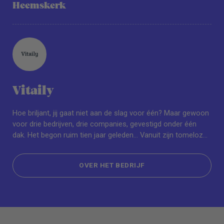
Heemskerk
Vitaily
Hoe briljant, jij gaat niet aan de slag voor één? Maar gewoon
voor drie bedrijven, drie companies, gevestigd onder één
dak. Het begon ruim tien jaar geleden... Vanuit zijn tomeloze
passie om leefstijlgeneeskunde op de kaart te zetten begon
Richard de Leth zijn bedrijf OERsterk. Met als missie om
OVER HET BEDRIJF
mensen een beter leven te geven met behulp van de juiste
tools en begeleiding in de vorm boeken, online trainingen,
OVER HET BEDRIJF
events etc. Vanuit deze gedachte zijn de andere twee
bedrijven vervolgens ook ontstaan, namelijk de OERsterk
Academy en Vitaily.