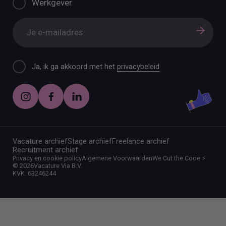
Werkgever
Ja, ik ga akkoord met het
privacybeleid
Vacature archief
Stage archief
Freelance archief
Recruitment archief
Privacy en cookie policy
Algemene Voorwaarden
We Cut the Code ⚡️
©
2026
Vacature Via B.V.
KVK: 63246244