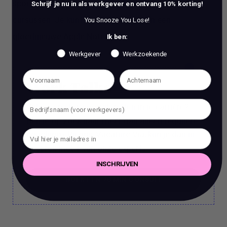
sportabonnement en er is budget beschikbaar voor
Schrijf je nu in als werkgever en ontvang 10% korting!
cursussen. Je kunt gebruik maken van een
You Snooze You Lose!
gloednieuwe Apple Notebook.
Ik ben:
Werkgever
Werkzoekende
Work Talks
Wil je een stap vooruit zetten in je carrière?
Ben je op zoek naar meer dan alleen reguliere
coaching? Bij ons, Vacature Via, kun je dan in
gesprek met 1 van onze experts.
INSCHRIJVEN
BOEK EEN 70 MIN CONSULT
BOEK EEN 70 MIN CONSULT