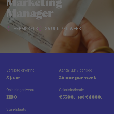
Marketing
Manager
HEEMSKERK
36 UUR PER WEEK
Vereiste ervaring
Aantal uur / periode
3 jaar
36 uur per week
Opleidingsniveau
Salarisindicatie
HBO
€3500,- tot €4000,-
Standplaats