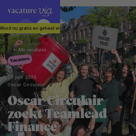
Word nu gratis en geheel vrijblijvend lid van ons Vacature Via 
Alle vacatures
Vacature
Alle vacatures
01 juni 2026
Oscar Circulair
Oscar Circulair
zoekt Teamlead
Finance