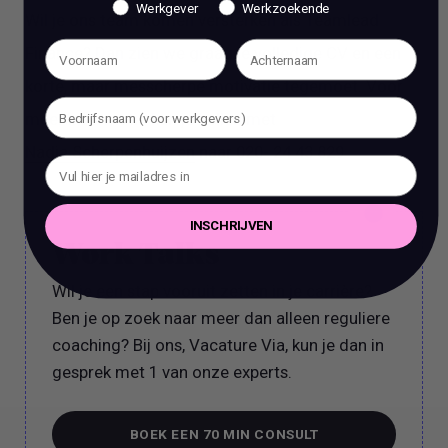
Werkgever
Werkzoekende
Wil je ons team komen versterken als Teamlead
Finance? Dan zien we graag je volledige CV en een
korte, maar messcherpe motivatie tegemoet. Voor
meer informatie kun je bellen met
Nadia Scherpenhuijzen
naar 020- 24 43 829
INSCHRIJVEN
Work Talks
Wil je een stap vooruit zetten in je carrière?
Ben je op zoek naar meer dan alleen reguliere
coaching? Bij ons, Vacature Via, kun je dan in
gesprek met 1 van onze experts.
BOEK EEN 70 MIN CONSULT