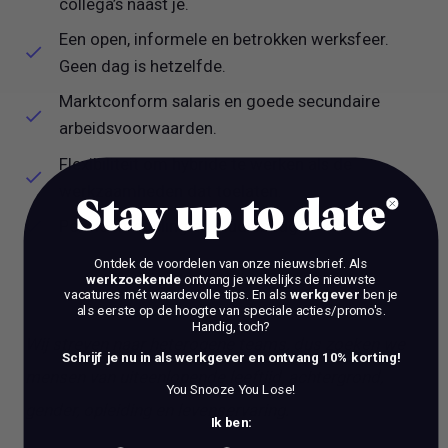
collega’s naast je.
Een open, informele en betrokken werksfeer.
Geen dag is hetzelfde.
Marktconform salaris en goede secundaire
arbeidsvoorwaarden.
Flexibiliteit om hybride te werken als de
werkzaamheden dat toelaten.
Stay up to date
Pensioenregeling en studiebudget.
Ontdek de voordelen van onze nieuwsbrief.
Als
werkzoekende
ontvang je wekelijks de nieuwste
vacatures mét waardevolle tips. En als
werkgever
ben je
als eerste op de hoogte van speciale acties/promo's.
Handig, toch?
Wij streven naar heterogene teams, dus zoeken we
Schrijf je nu in als werkgever en ontvang 10% korting!
mensen van uiteenlopende leeftijd, achtergrond,
You Snooze You Lose!
gender, opleiding en levenservaring.
Ik ben: