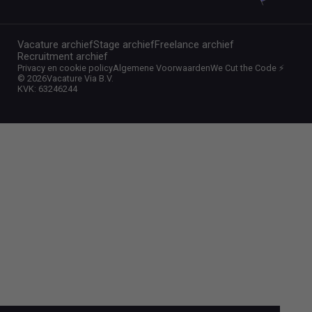
Vacature archief
Stage archief
Freelance archief
Recruitment archief
Privacy en cookie policy
Algemene Voorwaarden
We Cut the Code ⚡️
©
2026
Vacature Via B.V.
KVK: 63246244