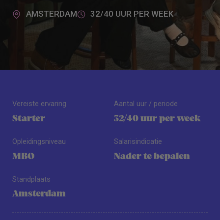
AMSTERDAM
32/40 UUR PER WEEK
Vereiste ervaring
Aantal uur / periode
Starter
32/40 uur per week
Opleidingsniveau
Salarisindicatie
MBO
Nader te bepalen
Standplaats
Amsterdam