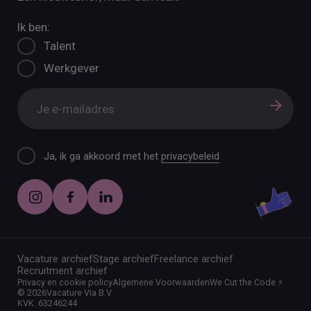
Ik ben:
Talent
Werkgever
Ja, ik ga akkoord met het
privacybeleid
Vacature archief
Stage archief
Freelance archief
Recruitment archief
Privacy en cookie policy
Algemene Voorwaarden
We Cut the Code ⚡️
©
2026
Vacature Via B.V.
KVK: 63246244