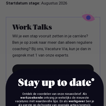
Startdatum stage:
Augustus 2026
Work Talks
Wil je een stap vooruit zetten in je carrière?
Ben je op zoek naar meer dan alleen reguliere
coaching? Bij ons, Vacature Via, kun je dan in
gesprek met 1 van onze experts.
BOEK EEN 70 MIN CONSULT
Stay up to date
BOEK EEN 70 MIN CONSULT
Ontdek de voordelen van onze nieuwsbrief.
Als
Het is verboden om zonder voorafgaande schriftelijke
werkzoekende
ontvang je wekelijks de nieuwste
toestemming content en informatie van deze website te kopiëren,
vacatures mét waardevolle tips. En als
werkgever
ben je
te reproduceren of te gebruiken voor commerciële doeleinden.
als eerste op de hoogte van speciale acties/promo's.