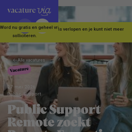
Word nu gratis en geheel vrijblijvend lid van ons Vacature Via 
Let op! Deze vacature is verlopen en je kunt niet meer
solliciteren.
Alle vacatures
Vacature
Alle vacatures
27 mei 2026
Public Support
Public Support
Remote zoekt