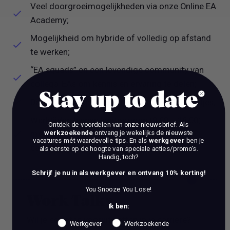
Veel doorgroeimogelijkheden via onze Online EA
Academy;
Mogelijkheid om hybride of volledig op afstand
te werken;
“EA squads” en een levendige community van
collega-EAs om kennis en ervaring te delen;
Stay up to date
Dagelijks werkplezier en regelmatige teamuitjes;
Werktijden binnen kantooruren (9.00 – 18.00)
Ontdek de voordelen van onze nieuwsbrief.
Als
werkzoekende
ontvang je wekelijks de nieuwste
met aandacht voor een gezonde work-life
vacatures mét waardevolle tips. En als
werkgever
ben je
balance.
als eerste op de hoogte van speciale acties/promo's.
Handig, toch?
Schrijf je nu in als werkgever en ontvang 10% korting!
You Snooze You Lose!
Work Talks
Ik ben:
Wil je een stap vooruit zetten in je carrière?
Werkgever
Werkzoekende