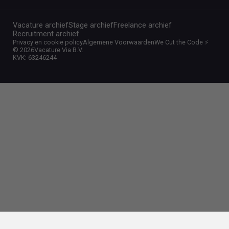
Vacature archief
Stage archief
Freelance archief
Recruitment archief
Privacy en cookie policy
Algemene Voorwaarden
We Cut the Code ⚡️
©
2026
Vacature Via B.V.
KVK: 63246244