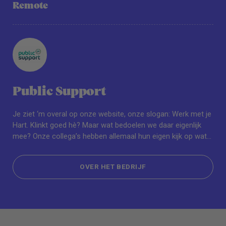
Remote
Public Support
Je ziet ‘m overal op onze website, onze slogan: Werk met je
Hart. Klinkt goed hè? Maar wat bedoelen we daar eigenlijk
mee? Onze collega’s hebben allemaal hun eigen kijk op wat
‘Werk met je Hart’ betekent. En dat is precies wat we willen.
Het maakt ons werk namelijk persoonlijk en zorgt ervoor dat
OVER HET BEDRIJF
we allemaal ons eigen steentje bijdragen aan onze missie.
OVER HET BEDRIJF