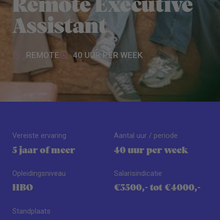
Remote Executive
Assistant
REMOTE
40 UUR PER WEEK
Vereiste ervaring
Aantal uur / periode
5 jaar of meer
40 uur per week
Opleidingsniveau
Salarisindicatie
HBO
€3500,- tot €4000,-
Standplaats