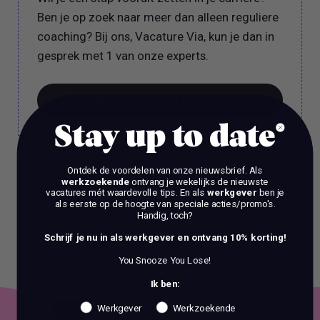
Ben je op zoek naar meer dan alleen reguliere
coaching? Bij ons, Vacature Via, kun je dan in
gesprek met 1 van onze experts.
BOEK EEN 70 MIN CONSULT
Stay up to date
BOEK EEN 70 MIN CONSULT
Ontdek de voordelen van onze nieuwsbrief.
Als
Het is verboden om zonder voorafgaande schriftelijke
werkzoekende
ontvang je wekelijks de nieuwste
toestemming content en informatie van deze website te kopiëren,
vacatures mét waardevolle tips. En als
werkgever
ben je
te reproduceren of te gebruiken voor commerciële doeleinden.
als eerste op de hoogte van speciale acties/promo's.
Handig, toch?
Schrijf je nu in als werkgever en ontvang 10% korting!
You Snooze You Lose!
Ik ben:
Werkgever
Werkzoekende