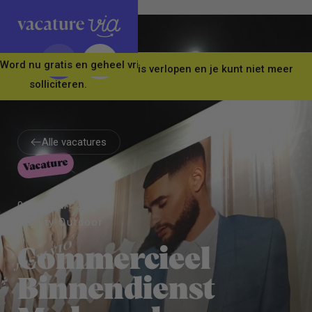
Word nu gratis en geheel vrijblijvend lid van ons Vacature Via 
Let op! Deze vacature is verlopen en je kunt niet meer
solliciteren.
Alle vacatures
Vacature
Alle vacatures
03 januari 2020
Reality Outdoor
Commercieel
Binnendienst