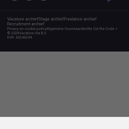
Vacature archief
Stage archief
Freelance archief
Recruitment archief
Privacy en cookie policy
Algemene Voorwaarden
We Cut the Code ⚡️
©
2026
Vacature Via B.V.
KVK: 63246244