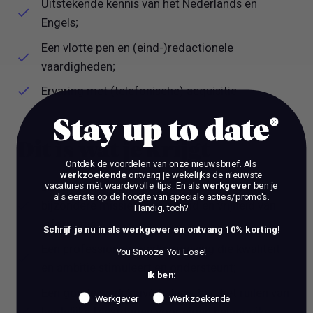
Uitstekende kennis van het Nederlands en
Engels;
Een vlotte pen en (eind-)redactionele
vaardigheden;
Ervaring met (telefonische) acquisitie.
Stay up to date
Dit is wat je krijgt
Ontdek de voordelen van onze nieuwsbrief.
Als
werkzoekende
ontvang je wekelijks de nieuwste
De mogelijkheid om bij te dragen aan een
vacatures mét waardevolle tips. En als
werkgever
ben je
als eerste op de hoogte van speciale acties/promo's.
bijzondere missie: Persvrijheid en vrijheid van
Handig, toch?
informatie;
Schrijf je nu in als werkgever en ontvang 10% korting!
Een professionele werkomgeving die kwaliteit
You Snooze You Lose!
en ambitie stimuleert en ondersteunt;
Ik ben:
Een goede werk/privé-balans; bijv. het ruilen van
Werkgever
Werkzoekende
landelijke feestdagen voor eigen belangrijke