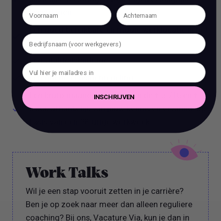
feestdagen.
Een goed bereikbare en mooie werklocatie in het
hart van Amsterdam;
Een vitaliteitsbijdrage;
Een goede pensioenregeling;
Een bruto maandsalaris tussen de € 3.710 en €
INSCHRIJVEN
5.500 afhankelijk van jouw kennis en ervaring, op
basis van een 38-urige werkweek.
Work Talks
Wil je een stap vooruit zetten in je carrière?
Ben je op zoek naar meer dan alleen reguliere
coaching? Bij ons, Vacature Via, kun je dan in