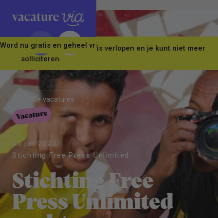
Word nu gratis en geheel vrijblijvend lid van ons Vacature Via 
Let op! Deze vacature is verlopen en je kunt niet meer
solliciteren.
Alle vacatures
Vacature
Alle vacatures
05 juli 2023
Stichting Free Press Unlimited
Stichting Free
Press Unlimited