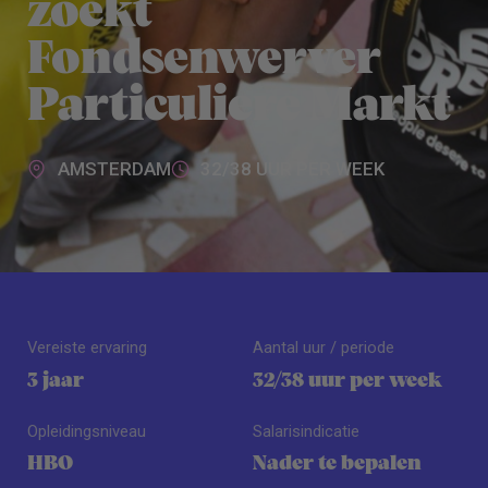
zoekt
Fondsenwerver
Particuliere Markt
AMSTERDAM
32/38 UUR PER WEEK
Vereiste ervaring
Aantal uur / periode
3 jaar
32/38 uur per week
Opleidingsniveau
Salarisindicatie
HBO
Nader te bepalen