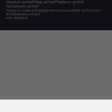
Vacature archief
Stage archief
Freelance archief
Recruitment archief
Privacy en cookie policy
Algemene Voorwaarden
We Cut the Code ⚡️
©
2026
Vacature Via B.V.
KVK: 63246244