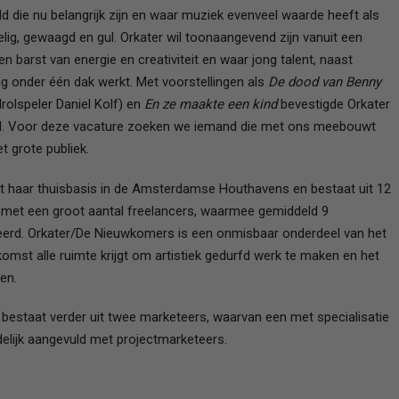
die nu belangrijk zijn en waar muziek evenveel waarde heeft als
oelig, gewaagd en gul. Orkater wil toonaangevend zijn vanuit een
gen barst van energie en creativiteit en waar jong talent, naast
ig onder één dak werkt. Met voorstellingen als
De dood van Benny
olspeler Daniel Kolf) en
En ze maakte een kind
bevestigde Orkater
rveld. Voor deze vacature zoeken we iemand die met ons meebouwt
t grote publiek.
it haar thuisbasis in de Amsterdamse Houthavens en bestaat uit 12
 met een groot aantal freelancers, waarmee gemiddeld 9
iseerd. Orkater/De Nieuwkomers is een onmisbaar onderdeel van het
omst alle ruimte krijgt om artistiek gedurfd werk te maken en het
en.
bestaat verder uit twee marketeers, waarvan een met specialisatie
jdelijk aangevuld met projectmarketeers.