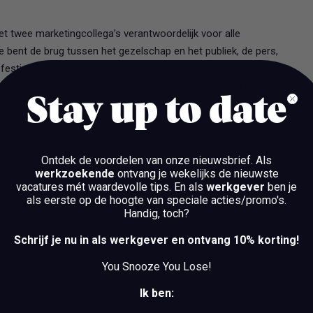
 twee marketingcollega’s verantwoordelijk voor alle
e bent de brug tussen het gezelschap en het publiek, de pers,
 festivals. Je houdt je in de komende kunstenplanperiode
e communicatiestrategie van Orkater. Je speelt een leidende rol
Stay up to date
ater richting het publiek en het ontwikkelen van een sterke
t het marketingteam en de directie.
en hebt affiniteit met muziek en theater of kunst in bredere zin. Je
Ontdek de voordelen van onze nieuwsbrief.
Als
 zoek naar een werkplek waarbij je in nauw teamverband
werkzoekende
ontvang je wekelijks de nieuwste
vacatures mét waardevolle tips. En als
werkgever
ben je
als eerste op de hoogte van speciale acties/promo's.
Handig, toch?
Schrijf je nu in als werkgever en ontvang 10% korting!
 en uitvoering van de overkoepelende communicatiestrategie van
You Snooze You Lose!
en sterke brandingstrategie
Ik ben:
trategie en toetst de marketingplannen hieraan