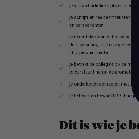
je vertaalt artistieke plannen en
je schrijft en redigeert teksten v
en persberichten
je neemt deel aan het overleg me
de regisseurs, dramaturgen en act
t.b.v. pers en media
je betrekt de collega’s op de marke
ondersteunt hen in de promotie va
je onderhoudt contacten met de p
je beheert en bewaakt PR- budgett
Dit is wie je 