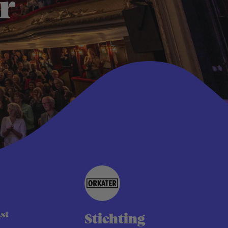
r
kst
Stichting