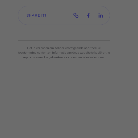
SHARE IT!
Het is verboden om zonder voorafgaande schriftelijke
toestemming content en informatie van deze website te kopiëren, te
reproduceren of te gebruiken voor commerciële doeleinden.