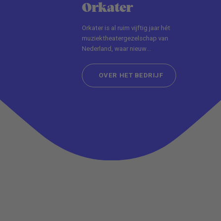
Orkater
Orkater is al ruim vijftig jaar hét
muziektheatergezelschap van
Nederland, waar nieuw
geschreven en gecomponeerde
verhalen
OVER HET BEDRIJF
OVER HET BEDRIJF