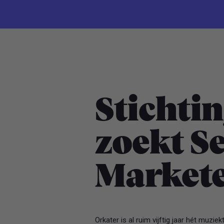
Stichti
zoekt S
Market
Orkater is al ruim vijftig jaar hét muz