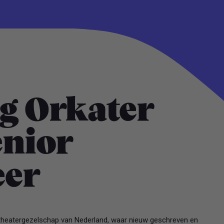
ng Orkater
enior
eer
iektheatergezelschap van Nederland, waar nieuw geschreven en