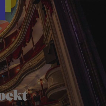
Word nu gratis en geheel vrijblijvend lid van ons Vacature Via netwer
ren.
oekt