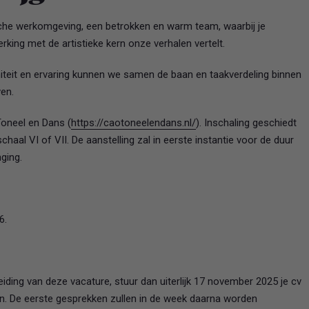
che werkomgeving, een betrokken en warm team, waarbij je
rking met de artistieke kern onze verhalen vertelt.
initeit en ervaring kunnen we samen de baan en taakverdeling binnen
en.
Toneel en Dans (
https://caotoneelendans.nl/
). Inschaling geschiedt
chaal VI of VII. De aanstelling zal in eerste instantie voor de duur
nging.
6.
iding van deze vacature, stuur dan uiterlijk 17 november 2025 je cv
ton. De eerste gesprekken zullen in de week daarna worden