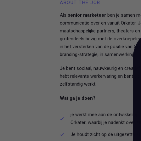
ABOUT THE JOB
Als
senior marketeer
ben je samen met
communicatie over en vanuit Orkater. J
maatschappelijke partners, theaters en
grotendeels bezig met de overkoepelend
in het versterken van de positie van Ork
branding-strategie, in samenwerking me
Je bent sociaal, nauwkeurig en creatief 
hebt relevante werkervaring en bent op
zelfstandig werkt.
Wat ga je doen?
je werkt mee aan de ontwikkeling
Orkater; waarbij je nadenkt over e
Je houdt zicht op de uitgezette s