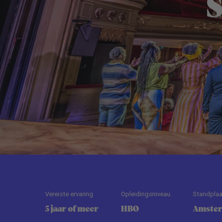
Vereiste ervaring
Opleidingsniveau
Standplaa
5 jaar of meer
HBO
Amste