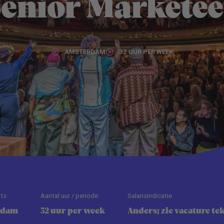
Senior Marketee
AMSTERDAM
32 UUR PER WEEK
ts
Aantal uur / periode
Salarisindicatie
rdam
32 uur per week
Anders; zie vacature te