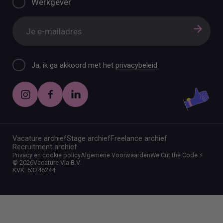
Werkgever
Ja, ik ga akkoord met het
privacybeleid
Vacature archief
Stage archief
Freelance archief
Recruitment archief
Privacy en cookie policy
Algemene Voorwaarden
We Cut the Code ⚡️
©
2026
Vacature Via B.V.
KVK: 63246244