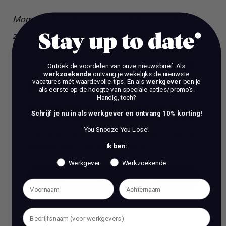
Momenteel werken wij vanuit Rotterdam, dit jaar
zullen wij verhuizen naar Amsterdam.
Stay up to date
Ontdek de voordelen van onze nieuwsbrief.
Als
werkzoekende
ontvang je wekelijks de nieuwste
vacatures mét waardevolle tips. En als
werkgever
ben je
Work Talks
als eerste op de hoogte van speciale acties/promo's.
Handig, toch?
Wil je een stap vooruit zetten in je carrière?
Schrijf je nu in als werkgever en ontvang 10% korting!
Ben je op zoek naar meer dan alleen reguliere
You Snooze You Lose!
coaching? Bij ons, Vacature Via, kun je dan in
gesprek met 1 van onze experts.
Ik ben:
Werkgever
Werkzoekende
BOEK EEN 70 MIN CONSULT
BOEK EEN 70 MIN CONSULT