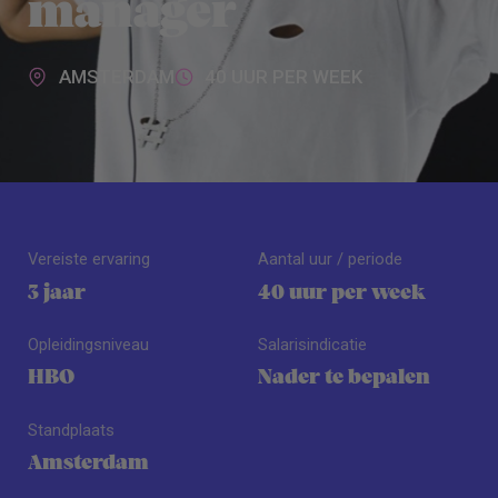
manager
AMSTERDAM
40 UUR PER WEEK
Vereiste ervaring
Aantal uur / periode
3 jaar
40 uur per week
Opleidingsniveau
Salarisindicatie
HBO
Nader te bepalen
Standplaats
Amsterdam