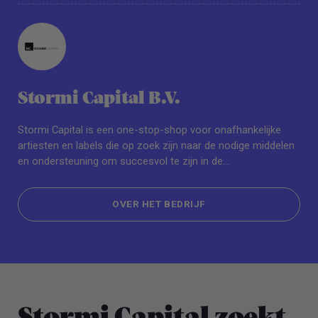
Stormi Capital B.V.
Stormi Capital is een one-stop-shop voor onafhankelijke
artiesten en labels die op zoek zijn naar de nodige middelen
en ondersteuning om succesvol te zijn in de
muziekindustrie. Het bedrijf biedt een breed scala aan
diensten, waaronder digitale distributie, royalty-
OVER HET BEDRIJF
administratiesoftware, data-analyse, afspeellijstpromotie en
offline ondersteuning van professionals uit de industrie
OVER HET BEDRIJF