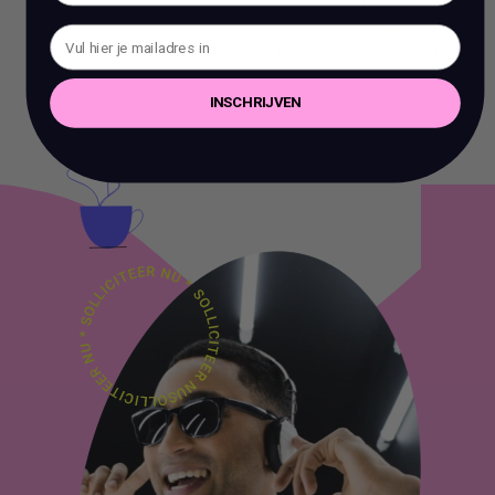
Het is verboden om zonder voorafgaande schriftelijke
toestemming content en informatie van deze website te kopiëren,
te reproduceren of te gebruiken voor commerciële doeleinden.
INSCHRIJVEN