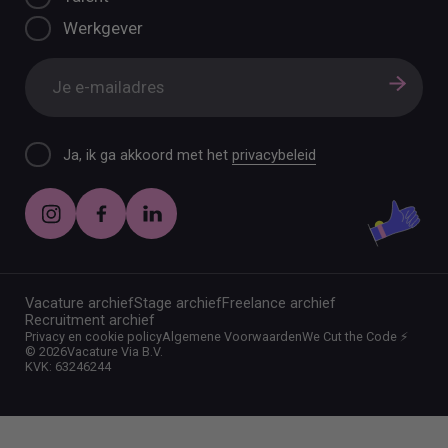
Werkgever
Ja, ik ga akkoord met het
privacybeleid
Vacature archief
Stage archief
Freelance archief
Recruitment archief
Privacy en cookie policy
Algemene Voorwaarden
We Cut the Code ⚡️
©
2026
Vacature Via B.V.
KVK: 63246244