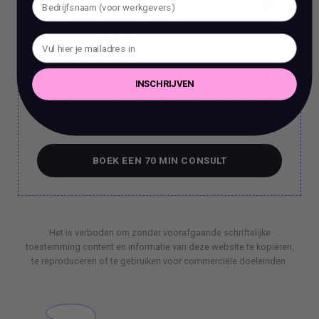
Work Talks
Wil je een stap vooruit zetten in je carrière?
Ben je op zoek naar meer dan alleen reguliere
INSCHRIJVEN
coaching? Bij ons, Vacature Via, kun je dan in
gesprek met 1 van onze experts.
BOEK EEN 70 MIN CONSULT
BOEK EEN 70 MIN CONSULT
Het is verboden om zonder voorafgaande schriftelijke
toestemming content en informatie van deze website te kopiëren,
te reproduceren of te gebruiken voor commerciële doeleinden.