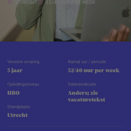
UTRECHT
32/40 UUR PER WEEK
Vereiste ervaring
Aantal uur / periode
3 jaar
32/40 uur per week
Opleidingsniveau
Salarisindicatie
HBO
Anders; zie
vacaturetekst
Standplaats
Utrecht