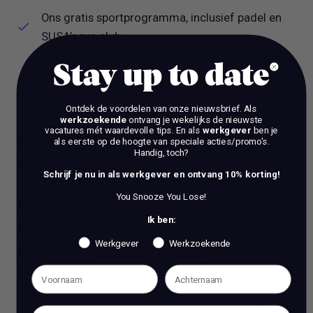
Ons gratis sportprogramma, inclusief padel en
SUSA’s run club;
Veel georganiseerde én spontane gezelligheid.
Stay up to date
Van ons jaarlijkse SUSA-feest tot borrels en
teamuitjes.
Ontdek de voordelen van onze nieuwsbrief.
Als
werkzoekende
ontvang je wekelijks de nieuwste
vacatures mét waardevolle tips. En als
werkgever
ben je
Enthousiast?
Mooi! Solliciteer dan direct via de
als eerste op de hoogte van speciale acties/promo's.
Handig, toch?
solliciteer button, we leren je graag kennen!
Schrijf je nu in als werkgever en ontvang 10% korting!
You Snooze You Lose!
Vragen of meer informatie over deze vacature?
Ik ben:
Neem contact op met Sebas Meekel, Senior Business
Werkgever
Werkzoekende
Consultant via
sollicitanten@susa.nl
of bel 06-
18971479.