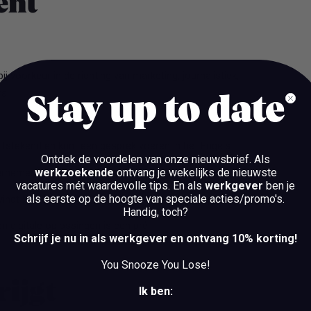
bent
ij voorkeur in de richting van marketing, journalistiek,
rs
Stay up to date
itstekend en kunt een gesprek voeren in het Engels
Ontdek de voordelen van onze nieuwsbrief.
Als
werkzoekende
ontvang je wekelijks de nieuwste
dernemend
vacatures mét waardevolle tips. En als
werkgever
ben je
als eerste op de hoogte van speciale acties/promo's.
vindt het leuk om je in te lezen in totaal nieuwe onderwerpen
Handig, toch?
en digitale oplossingen is een pré.
Schrijf je nu in als werkgever en ontvang 10% korting!
You Snooze You Lose!
rijgt
Ik ben: