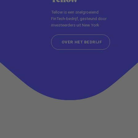
Tellow is een snelgroeiend
FinTech-bedrijf, gesteund door
investeerders uit New York
OVER HET BEDRIJF
OVER HET BEDRIJF