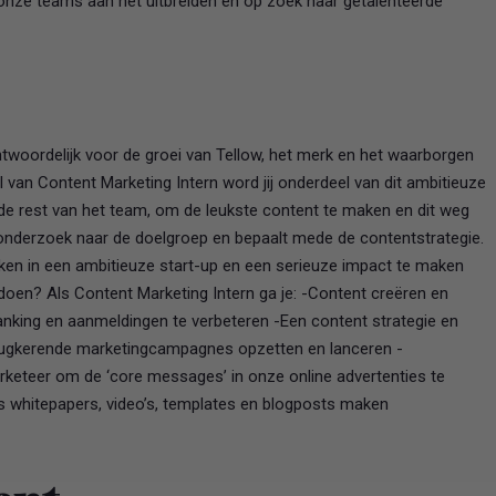
 onze teams aan het uitbreiden en op zoek naar getalenteerde
ntwoordelijk voor de groei van Tellow, het merk en het waarborgen
ol van Content Marketing Intern word jij onderdeel van dit ambitieuze
de rest van het team, om de leukste content te maken en dit weg
t onderzoek naar de doelgroep en bepaalt mede de contentstrategie.
ken in een ambitieuze start-up en een serieuze impact te maken
oen? Als Content Marketing Intern ga je: -Content creëren en
king en aanmeldingen te verbeteren -Een content strategie en
rugkerende marketingcampagnes opzetten en lanceren -
teer om de ‘core messages’ in onze online advertenties te
s whitepapers, video’s, templates en blogposts maken