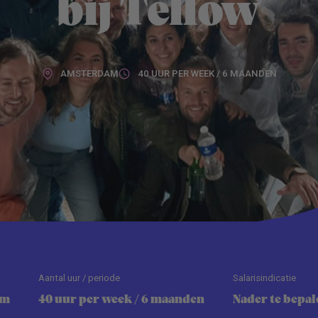
bij Tellow
AMSTERDAM
40 UUR PER WEEK / 6 MAANDEN
Aantal uur / periode
Salarisindicatie
am
40 uur per week / 6 maanden
Nader te bepal