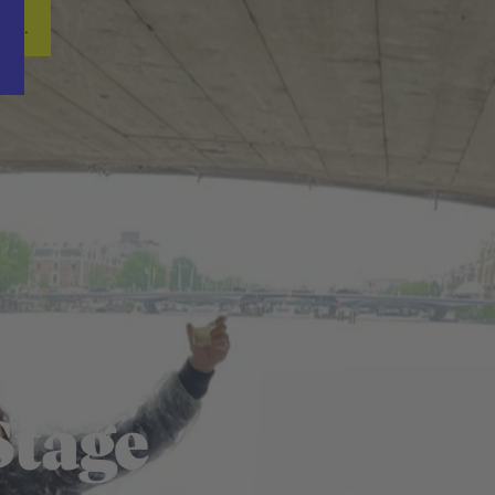
Word nu gratis en geheel vrijblijvend lid van ons Vacature Via netwer
ren.
Stage