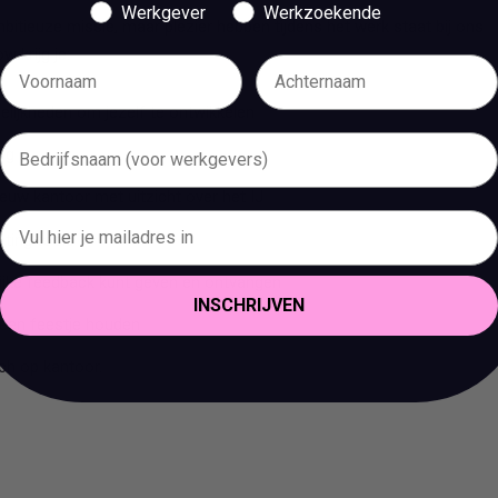
Werkgever
Werkzoekende
itieuze missie, maar plezier hebben tijdens het werk staat bij ons
w krijg je:
lijkheden om jezelf te ontwikkelen
ng
euw kantoor met uitzicht over het IJ
ting tools
lijke feedback kunt geven en ontvangen
INSCHRIJVEN
 een feestje houden
nch op kantoor.