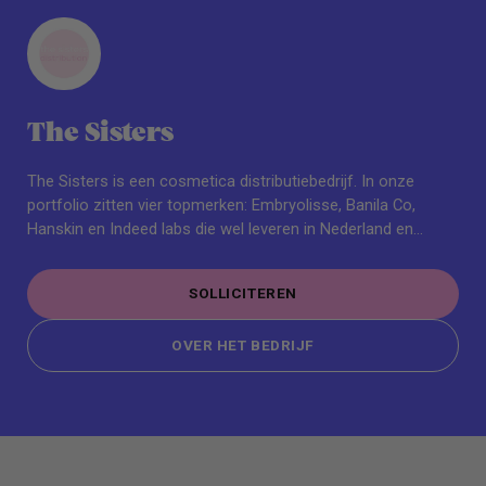
The Sisters
The Sisters is een cosmetica distributiebedrijf. In onze
portfolio zitten vier topmerken: Embryolisse, Banila Co,
Hanskin en Indeed labs die wel leveren in Nederland en
België aan retailers zoals ICI Paris XL en Douglas. Ons bedrijf
zit in hartje Amsterdam, gezellig aan de gracht.
SOLLICITEREN
SOLLICITEREN
OVER HET BEDRIJF
OVER HET BEDRIJF