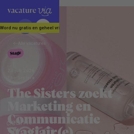
Word nu gratis en geheel vrijblijvend lid van ons Vacature Via 
Alle vacatures
Stage
Alle vacatures
23 juli 2026
The Sisters
The Sisters zoekt
Marketing en
Communicatie
Stagiair(e)