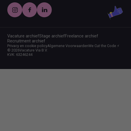
Vacature archief
Stage archief
Freelance archief
Recruitment archief
Privacy en cookie policy
Algemene Voorwaarden
We Cut the Code ⚡️
©
2026
Vacature Via B.V.
KVK: 63246244