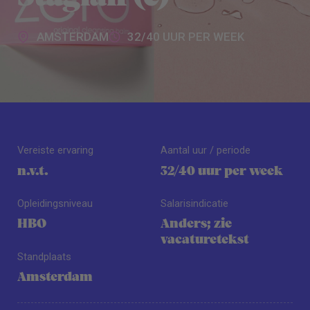
AMSTERDAM
32/40 UUR PER WEEK
Vereiste ervaring
Aantal uur / periode
n.v.t.
32/40 uur per week
Opleidingsniveau
Salarisindicatie
HBO
Anders; zie
vacaturetekst
Standplaats
Amsterdam