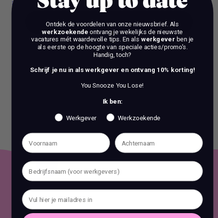
Stay up to date
BOEK EEN 70 MIN CONSULT
Ontdek de voordelen van onze nieuwsbrief.
Als
werkzoekende
ontvang je wekelijks de nieuwste
vacatures mét waardevolle tips. En als
werkgever
ben je
BOEK EEN 70 MIN CONSULT
als eerste op de hoogte van speciale acties/promo's.
Handig, toch?
Schrijf je nu in als werkgever en ontvang 10% korting!
Het is verboden om zonder voorafgaande schriftelijke
toestemming content en informatie van deze website te kopiëren,
You Snooze You Lose!
te reproduceren of te gebruiken voor commerciële doeleinden.
Ik ben:
Werkgever
Werkzoekende