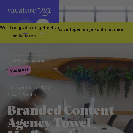
Word nu gratis en geheel vrijblijvend lid van ons Vacature Via 
Let op! Deze vacature is verlopen en je kunt niet meer
solliciteren.
Alle vacatures
Vacature
Alle vacatures
25 november 2022
Towel Media
Branded Content
Agency Towel