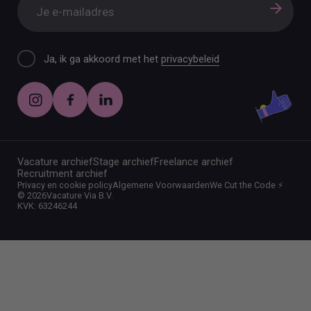
Ja, ik ga akkoord met het
privacybeleid
Vacature archief
Stage archief
Freelance archief
Recruitment archief
Privacy en cookie policy
Algemene Voorwaarden
We Cut the Code ⚡️
©
2026
Vacature Via B.V.
KVK: 63246244