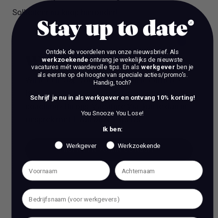
Solliciteer nu knop hieronder!
Stay up to date
Ontdek de voordelen van onze nieuwsbrief.
Als
Work Talks
werkzoekende
ontvang je wekelijks de nieuwste
vacatures mét waardevolle tips. En als
werkgever
ben je
als eerste op de hoogte van speciale acties/promo's.
Wil je een stap vooruit zetten in je carrière?
Handig, toch?
Ben je op zoek naar meer dan alleen reguliere
Schrijf je nu in als werkgever en ontvang 10% korting!
coaching? Bij ons, Vacature Via, kun je dan in
You Snooze You Lose!
gesprek met 1 van onze experts.
Ik ben:
Werkgever
Werkzoekende
BOEK EEN 70 MIN CONSULT
BOEK EEN 70 MIN CONSULT
Het is verboden om zonder voorafgaande schriftelijke
toestemming content en informatie van deze website te kopiëren,