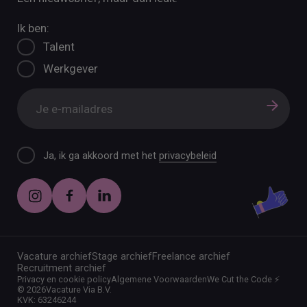
Ik ben:
Talent
Werkgever
Ja, ik ga akkoord met het
privacybeleid
Vacature archief
Stage archief
Freelance archief
Recruitment archief
Privacy en cookie policy
Algemene Voorwaarden
We Cut the Code ⚡️
©
2026
Vacature Via B.V.
KVK: 63246244