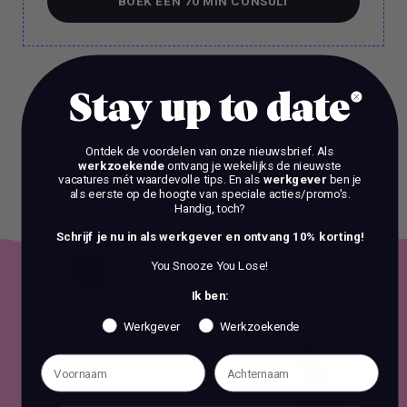
BOEK EEN 70 MIN CONSULT
BOEK EEN 70 MIN CONSULT
Het is verboden om zonder voorafgaande schriftelijke
Stay up to date
toestemming content en informatie van deze website te kopiëren,
te reproduceren of te gebruiken voor commerciële doeleinden.
Ontdek de voordelen van onze nieuwsbrief.
Als
werkzoekende
ontvang je wekelijks de nieuwste
vacatures mét waardevolle tips. En als
werkgever
ben je
als eerste op de hoogte van speciale acties/promo's.
Handig, toch?
Schrijf je nu in als werkgever en ontvang 10% korting!
You Snooze You Lose!
Ik ben:
Werkgever
Werkzoekende