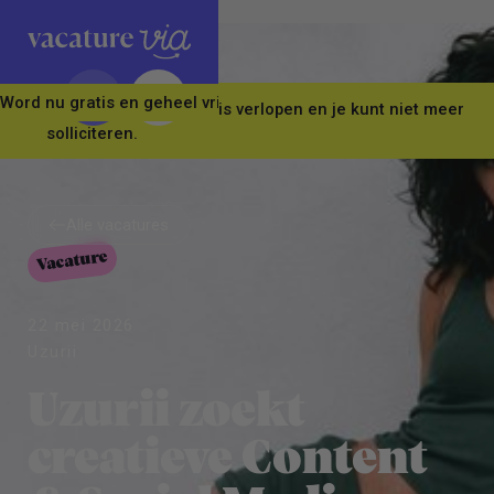
Word nu gratis en geheel vrijblijvend lid van ons Vacature Via 
Let op! Deze vacature is verlopen en je kunt niet meer
solliciteren.
Alle vacatures
Vacature
Alle vacatures
22 mei 2026
Uzurii
Uzurii zoekt
creatieve Content