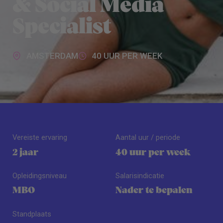
& Social Media
Specialist
AMSTERDAM
40 UUR PER WEEK
Vereiste ervaring
Aantal uur / periode
2 jaar
40 uur per week
Opleidingsniveau
Salarisindicatie
MBO
Nader te bepalen
Standplaats