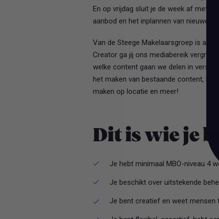
En op vrijdag sluit je de week af met e
aanbod en het inplannen van nieuwe co
Van de Steege Makelaarsgroep is acti
Creator ga jij ons mediabereik vergrote
welke content gaan we delen in verschi
het maken van bestaande content, het 
maken op locatie en meer!
Dit is wie je 
Je hebt minimaal MBO-niveau 4 we
Je beschikt over uitstekende behe
Je bent creatief en weet mensen t