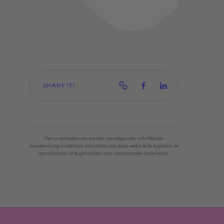
SHARE IT!
Het is verboden om zonder voorafgaande schriftelijke
toestemming content en informatie van deze website te kopiëren, te
reproduceren of te gebruiken voor commerciële doeleinden.