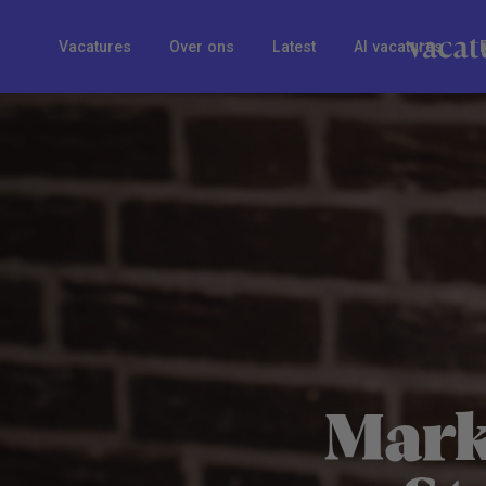
Vacatures
Over ons
Latest
AI vacatures
Mark