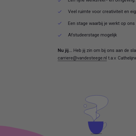
Een fijne werksfeer- en omgeving.
Veel ruimte voor creativiteit en ei
Een stage waarbij je werkt op ons
Afstudeerstage mogelijk
Nu jij…
Heb jij zin om bij ons aan de s
carriere@vandesteege.nl
t.a.v. Cathelij