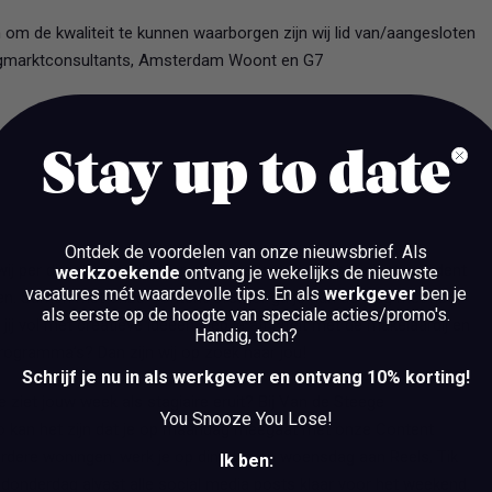
 om de kwaliteit te kunnen waarborgen zijn wij lid van/aangesloten
ngmarktconsultants, Amsterdam Woont en G7
Stay up to date
Ontdek de voordelen van onze nieuwsbrief.
Als
wij per direct op zoek naar een creatieve en enthousiaste student
werkzoekende
ontvang je wekelijks de nieuwste
vacatures mét waardevolle tips. En als
werkgever
ben je
en. Samen met onze Content Creator ga je aan de slag met het
als eerste op de hoogte van speciale acties/promo's.
ij vol met creatieve ideeën, heb je affiniteit met de makelaardij en
Handig, toch?
programma’s? Dan zijn wij op zoek naar jou!
Schrijf je nu in als werkgever en ontvang 10% korting!
 ziet jouw week als stagiaire eruit? Bij Van de Steege
You Snooze You Lose!
o kan het zijn dat je op maandag meegaat met onze Content
erdere woningen, werk je op dinsdag en woensdag aan Reels, Tik
Ik ben:
 donderdag alvast alle social media posts klaar voor het weekend.