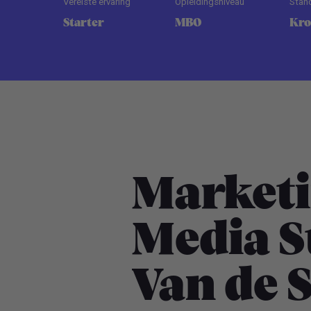
Vereiste ervaring
Opleidingsniveau
Stan
Starter
MBO
Kr
Marketi
Media St
Van de 