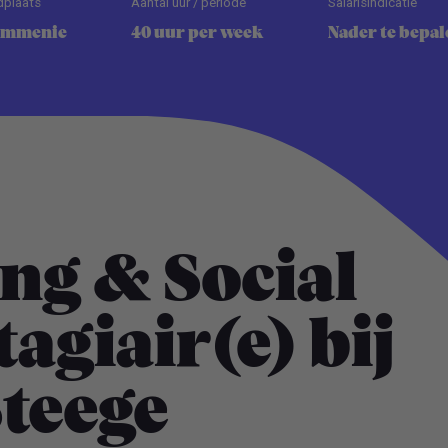
dplaats
Aantal uur / periode
Salarisindicatie
ommenie
40 uur per week
Nader te bepal
ng & Social
agiair(e) bij
Steege