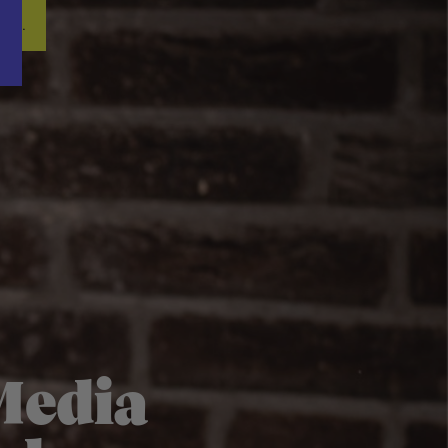
Word nu gratis en geheel vrijblijvend lid van ons Vacature Via netwer
ren.
Media