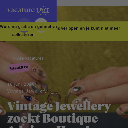
Word nu gratis en geheel vrijblijvend lid van ons Vacature Via 
Let op! Deze vacature is verlopen en je kunt niet meer
solliciteren.
Alle vacatures
Vacature
Alle vacatures
16 juni 2026
Vintage Jewellery
Vintage Jewellery
zoekt Boutique