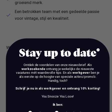
groeiend merk.
Een betrokken team met een gedeelde passie
voor vintage, stijl en kwaliteit.
Wil jij vanaf het begin onderdeel zijn van onze nieuwe
Stay up to date
boutique in Haarlem en samen met ons bouwen aan
een bijzondere winkelervaring? Stuur je motivatie, cv
Ontdek de voordelen van onze nieuwsbrief.
Als
werkzoekende
ontvang je wekelijks de nieuwste
en een korte introductie naar Fleur en vertel ons
vacatures mét waardevolle tips. En als
werkgever
ben je
als eerste op de hoogte van speciale acties/promo's.
waarom jij perfect past binnen Vintage Jewellery.
Handig, toch?
Schrijf je nu in als werkgever en ontvang 10% korting!
You Snooze You Lose!
Ik ben:
Work Talks