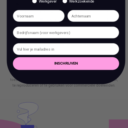
Werkgever
Werkzoekende
Wil je een stap vooruit zetten in je carrière?
Ben je op zoek naar meer dan alleen reguliere
coaching? Bij ons, Vacature Via, kun je dan in
gesprek met 1 van onze experts.
BOEK EEN 70 MIN CONSULT
BOEK EEN 70 MIN CONSULT
INSCHRIJVEN
Het is verboden om zonder voorafgaande schriftelijke
toestemming content en informatie van deze website te kopiëren,
te reproduceren of te gebruiken voor commerciële doeleinden.