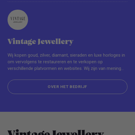
Vintage Jewellery
Wij kopen goud, zilver, diamant, sieraden en luxe horloges in
om vervolgens te restaureren en te verkopen op
verschillende platvormen en websites. Wij zijn van mening
dat het niet alleen mooi is om de sieraden een tweede leven
te geven maar dat de unieke stukken een tweede leven
OVER HET BEDRIJF
verdienen! Vandaar het motto: Continue the story!
OVER HET BEDRIJF