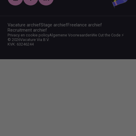
Vacature archief
Stage archief
Freelance archief
Recruitment archief
Privacy en cookie policy
Algemene Voorwaarden
We Cut the Code ⚡️
©
2026
Vacature Via B.V.
KVK: 63246244