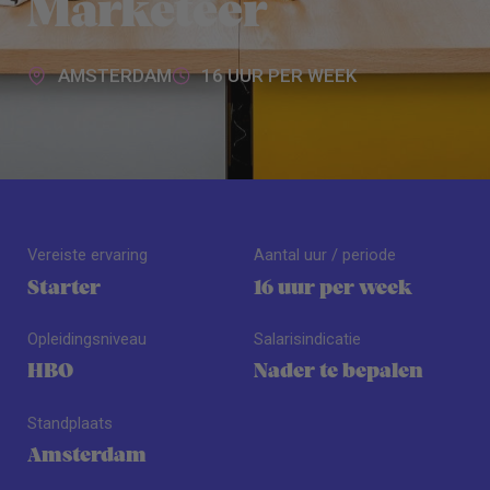
Marketeer
AMSTERDAM
16 UUR PER WEEK
Vereiste ervaring
Aantal uur / periode
Starter
16 uur per week
Opleidingsniveau
Salarisindicatie
HBO
Nader te bepalen
Standplaats
Amsterdam