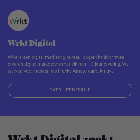
Wrkt Digital
Wrkt is een digital marketing bureau, opgericht door twee
ervaren digital marketeers met elk ruim 10 jaar ervaring. We
werken voor merken als Franky Amsterdam, Amaya
Amsterdam, Zèvy, het Juridisch Loket. We hebben inmiddels
vele e-commerce merken geholpen om flink te groeien en
OVER HET BEDRIJF
werken vaak jaren samen met onze klanten. Ons team is
klein, waardoor je als stagiair(e) meteen veel
OVER HET BEDRIJF
verantwoordelijkheden krijgt en als volwaardig teamlid
meedraait.