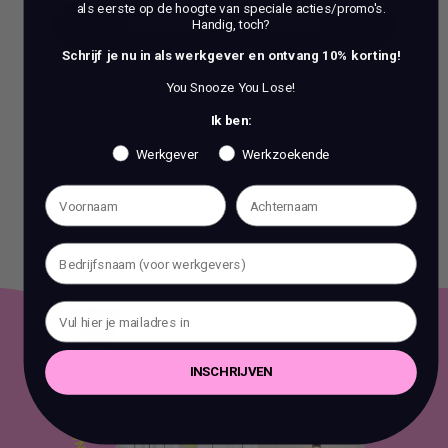
als eerste op de hoogte van speciale acties/promo's.
Handig, toch?
BOEK EEN 70 MIN CONSULT
Schrijf je nu in als werkgever en ontvang 10% korting!
BOEK EEN 70 MIN CONSULT
You Snooze You Lose!
Ik ben:
Het is verboden om zonder voorafgaande schriftelijke
toestemming content en informatie van deze website te kopiëren,
Werkgever
Werkzoekende
te reproduceren of te gebruiken voor commerciële doeleinden.
INSCHRIJVEN