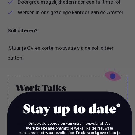
Doorgroeimogelijkheden naar een fulltime rol
Werken in ons gezellige kantoor aan de Amstel
Solliciteren?
Stuur je CV en korte motivatie via de solliciteer
button!
Work Talks
Wil je een stap vooruit zetten in je carrière?
Stay up to date
Ben je op zoek naar meer dan alleen reguliere
coaching? Bij ons, Vacature Via, kun je dan in
gesprek met 1 van onze experts.
Ontdek de voordelen van onze nieuwsbrief.
Als
werkzoekende
ontvang je wekelijks de nieuwste
vacatures mét waardevolle tips. En als
werkgever
ben je