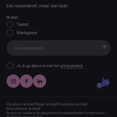
Een nieuwsbrief, maar dan leuk!
Ik ben:
Talent
Werkgever
Ja, ik ga akkoord met het
privacybeleid
Vacature archief
Stage archief
Freelance archief
Recruitment archief
Privacy en cookie policy
Algemene Voorwaarden
We Cut the Code ⚡️
©
2026
Vacature Via B.V.