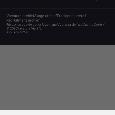
Vacature archief
Stage archief
Freelance archief
Recruitment archief
Privacy en cookie policy
Algemene Voorwaarden
We Cut the Code ⚡️
©
2026
Vacature Via B.V.
KVK: 63246244