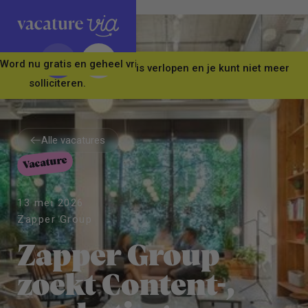
Word nu gratis en geheel vrijblijvend lid van ons Vacature Via 
Let op! Deze vacature is verlopen en je kunt niet meer
solliciteren.
Alle vacatures
Vacature
Alle vacatures
13 mei 2026
Zapper Group
Zapper Group
zoekt Content-,