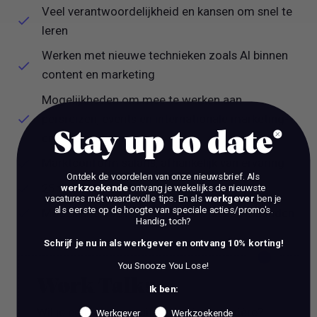
Veel verantwoordelijkheid en kansen om snel te
leren
Werken met nieuwe technieken zoals AI binnen
content en marketing
Mogelijkheden om mee te werken aan
persreizen, events en internationale marketing-
Stay up to date
en PR projecten
Marktconform salaris, afhankelijk van ervaring
Ontdek de voordelen van onze nieuwsbrief.
Als
25 vakantiedagen op basis van fulltime
werkzoekende
ontvang je wekelijks de nieuwste
vacatures mét waardevolle tips. En als
werkgever
ben je
als eerste op de hoogte van speciale acties/promo's.
Mogelijkheid tot een workation na zes maanden
Handig, toch?
Schrijf je nu in als werkgever en ontvang 10% korting!
You Snooze You Lose!
Work Talks
Ik ben:
Wil je een stap vooruit zetten in je carrière?
Werkgever
Werkzoekende