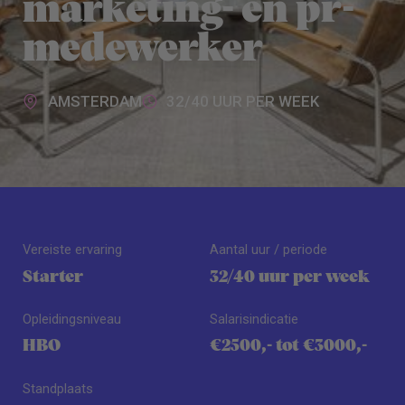
marketing- en pr-
medewerker
AMSTERDAM
32/40 UUR PER WEEK
Vereiste ervaring
Aantal uur / periode
Starter
32/40 uur per week
Opleidingsniveau
Salarisindicatie
HBO
€2500,- tot €3000,-
Standplaats