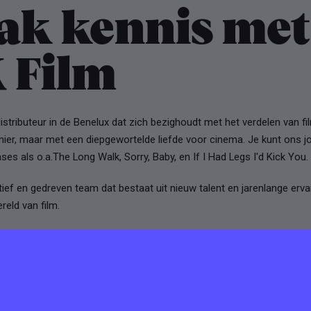
ak kennis met
 Film
distributeur in de Benelux dat zich bezighoudt met het verdelen van f
ier, maar met een diepgewortelde liefde voor cinema. Je kunt ons jo
ses als o.a.The Long Walk, Sorry, Baby, en If I Had Legs I'd Kick You.
atief en gedreven team dat bestaat uit nieuw talent en jarenlange erva
reld van film.
lk publiek. Voor elke kijker. Verwacht dus creatieve cultfilms, aaibar
orn films en boeiende crossovers voor zij die net iets anders zoeken. 
r grote woorden, wél voor cinema. Relevant, eigenzinnig en raak. La
bewijzen wie we zijn.