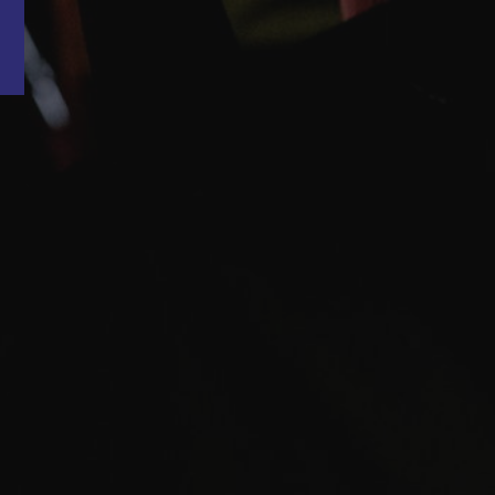
Word nu gratis en geheel vrijblijvend lid van ons Vacature Via netwer