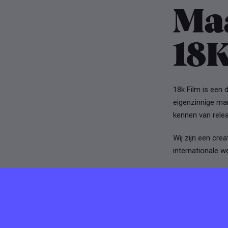
Ma
18K
18k Film is een 
eigenzinnige man
kennen van relea
Wij zijn een cre
internationale we
We werken voor e
spetterende popc
gaan we niet voo
onze films maar 