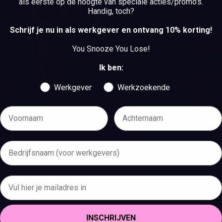
als eerste op de hoogte van speciale acties/promo's.
Handig, toch?
Schrijf je nu in als werkgever en ontvang 10% korting!
BEKIJK DE VACATURES
You Snooze You Lose!
BEKIJK DE VACATURES
Ik ben:
Werkgever
Werkzoekende
INSCHRIJVEN