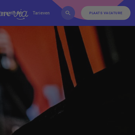
FAQ
Inschrijven
Contact
Recruitment
Tarieven
PLAATS VACATURE
PLAATS VACATURE