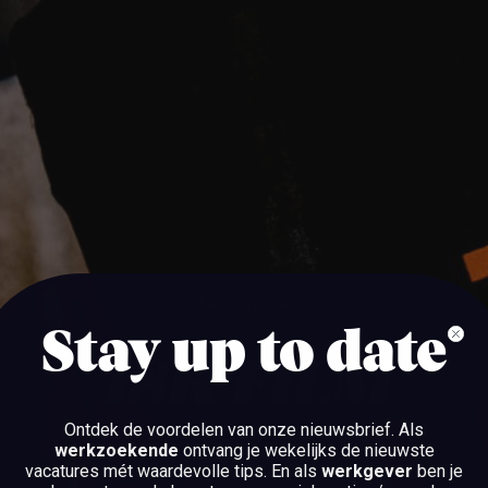
Alle werkgevers
Stay up to date
Alle werkgevers
18K FILM
Ontdek de voordelen van onze nieuwsbrief.
Als
werkzoekende
ontvang je wekelijks de nieuwste
AMSTERDAM
vacatures mét waardevolle tips. En als
werkgever
ben je