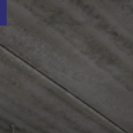
Word nu gratis en geheel vrijblijvend lid van ons Vacature Via netwer