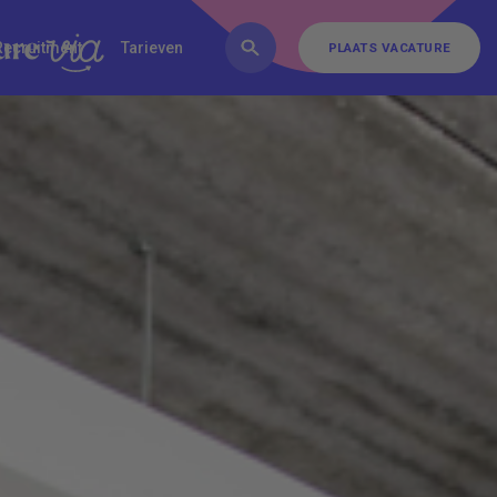
FAQ
Inschrijven
Contact
Recruitment
Tarieven
PLAATS VACATURE
PLAATS VACATURE