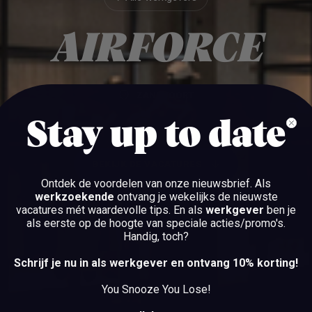
Alle werkgevers
AIRFORCE
ZANDVOORT
Stay up to date
BEKIJK DE VACATURES
Ontdek de voordelen van onze nieuwsbrief.
Als
werkzoekende
ontvang je wekelijks de nieuwste
BEKIJK DE VACATURES
vacatures mét waardevolle tips. En als
werkgever
ben je
als eerste op de hoogte van speciale acties/promo's.
Handig, toch?
Schrijf je nu in als werkgever en ontvang 10% korting!
You Snooze You Lose!