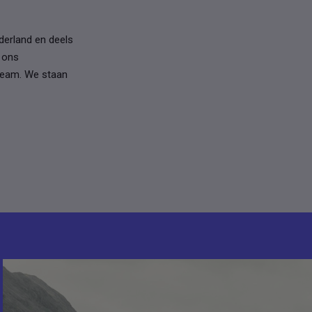
ederland en deels
n ons
team. We staan