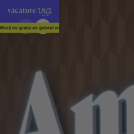
Word nu gratis en geheel vrijblijvend lid van ons Vacature Via 