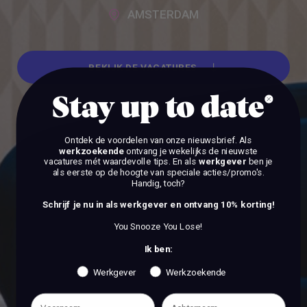
AMSTERDAM
BEKIJK DE VACATURES
Stay up to date
BEKIJK DE VACATURES
Ontdek de voordelen van onze nieuwsbrief.
Als
werkzoekende
ontvang je wekelijks de nieuwste
vacatures mét waardevolle tips. En als
werkgever
ben je
als eerste op de hoogte van speciale acties/promo's.
Handig, toch?
Schrijf je nu in als werkgever en ontvang 10% korting!
You Snooze You Lose!
Ik ben:
Werkgever
Werkzoekende