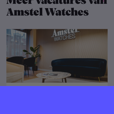
Meer vacatures van
Amstel Watches
04 oktober 2024
Verlopen ⌛️
Amstel Watches zoekt
Junior Inkoper