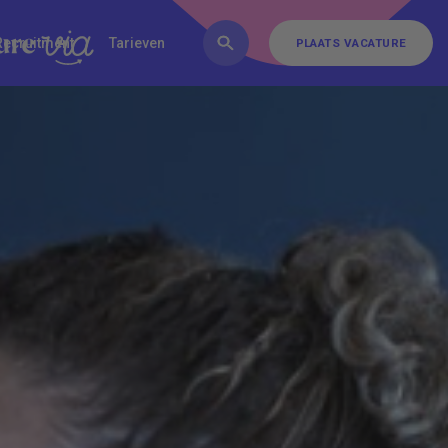
FAQ
Inschrijven
Contact
Recruitment
Tarieven
PLAATS VACATURE
PLAATS VACATURE