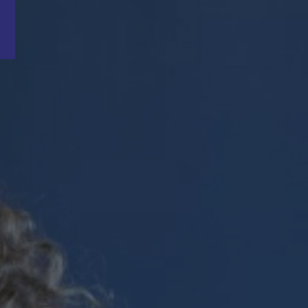
Word nu gratis en geheel vrijblijvend lid van ons Vacature Via netwer