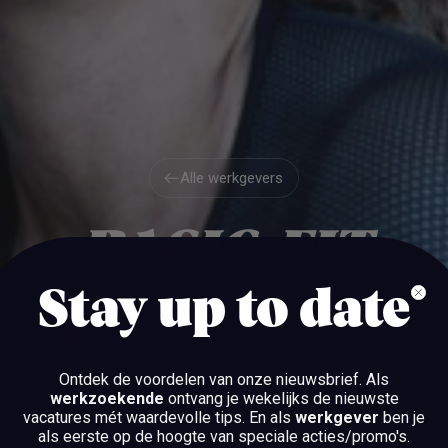
Alle werkgevers
Alle werkgevers
BASIC-FIT
Stay up to date
HOOFDDORP
Ontdek de voordelen van onze nieuwsbrief.
Als
werkzoekende
ontvang je wekelijks de nieuwste
vacatures mét waardevolle tips. En als
werkgever
ben je
BEKIJK DE VACATURES
als eerste op de hoogte van speciale acties/promo's.