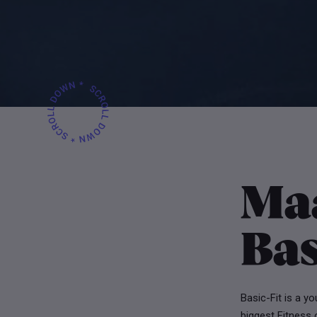
Ma
Bas
Basic-Fit is a y
biggest Fitness 