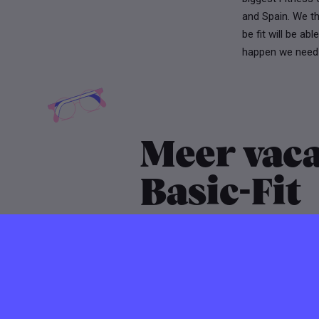
and Spain. We t
be fit will be ab
happen we need e
Meer vaca
Basic-Fit
Verlopen ⌛️
06 maart 2026