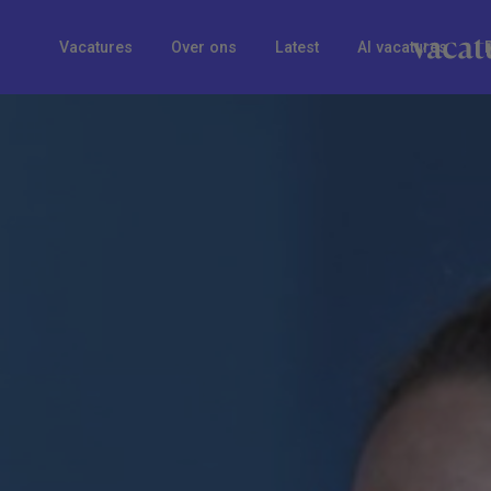
Vacatures
Over ons
Latest
AI vacatures