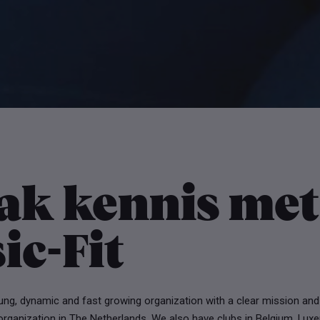
ak kennis met
ic-Fit
oung, dynamic and fast growing organization with a clear mission and
organization in The Netherlands. We also have clubs in Belgium, Lu