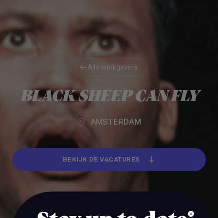
Alle werkgevers
Alle werkgevers
BLACK SHEEP CAN FLY
AMSTERDAM
BEKIJK DE VACATURES
BEKIJK DE VACATURES