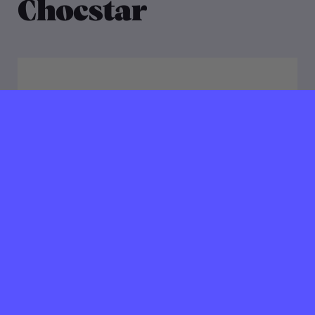
Chocstar
09 juli 2019
Verlopen ⌛️
Chocstar chocolade zoekt
een Marketing Stagiair(e)
Centrum Amsterdam
40 uur per week