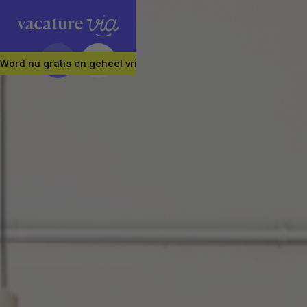
Word nu gratis en geheel vrijblijvend lid van ons Vacature Via 