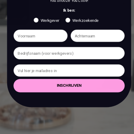
You Snooze You Lose!
Ik ben:
Werkgever
Werkzoekende
INSCHRIJVEN