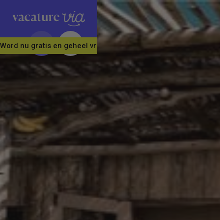
Word nu gratis en geheel vrijblijvend lid van ons Vacature Via 