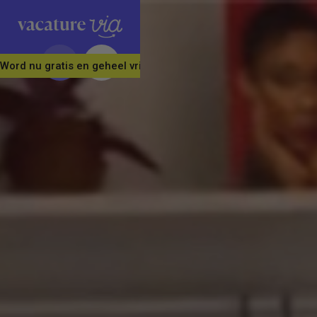
Word nu gratis en geheel vrijblijvend lid van ons Vacature Via 