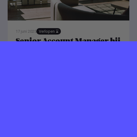
17 juni 2025
Verlopen ⌛️
Senior Account Manager bij
Combo
Amsterdam
32 uur per week
Als Senior Account Manager ben je verantwoordelijk
voor het opbouwen en onderhouden van
klantrelaties en het geven van strategisch en
creatief advies over influencer marketing. Je kunt
zelfstandig middelgrote tot grote accounts
managen, waarbij je oog houdt voor de
klanttevredenheid, de doelstellingen van de klant en
de potentiële commerciële groei van het bureau.