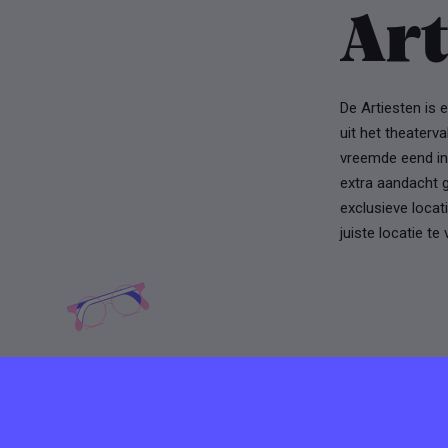
Art
De Artiesten is 
uit het theaterv
vreemde eend in 
extra aandacht g
exclusieve locat
juiste locatie te
Meer vaca
De Arties