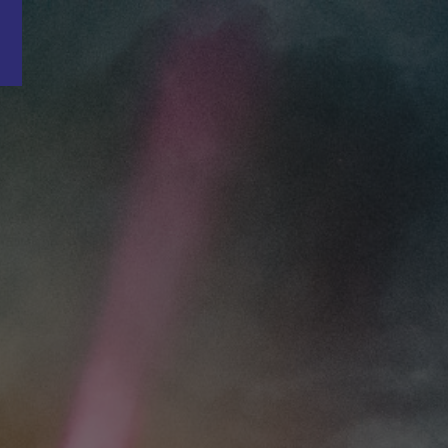
Word nu gratis en geheel vrijblijvend lid van ons Vacature Via netwer