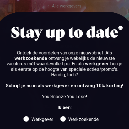
Alle werkgevers
Alle werkgevers
DE ARTIESTEN
Stay up to date
PURMEREND
Ontdek de voordelen van onze nieuwsbrief.
Als
werkzoekende
ontvang je wekelijks de nieuwste
vacatures mét waardevolle tips. En als
werkgever
ben je
als eerste op de hoogte van speciale acties/promo's.
Handig, toch?
BEKIJK DE VACATURES
Schrijf je nu in als werkgever en ontvang 10% korting!
BEKIJK DE VACATURES
You Snooze You Lose!
Ik ben:
Werkgever
Werkzoekende