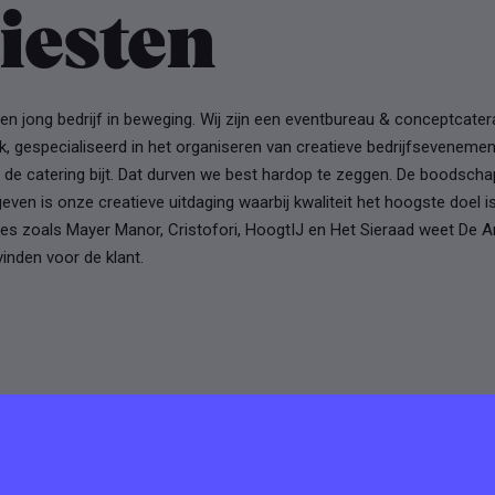
iesten
een jong bedrijf in beweging. Wij zijn een eventbureau & conceptcater
ak, gespecialiseerd in het organiseren van creatieve bedrijfsevenemen
de catering bijt. Dat durven we best hardop te zeggen. De boodscha
even is onze creatieve uitdaging waarbij kwaliteit het hoogste doel 
ies zoals Mayer Manor, Cristofori, HoogtIJ en Het Sieraad weet De Art
 vinden voor de klant.
tures van
ten