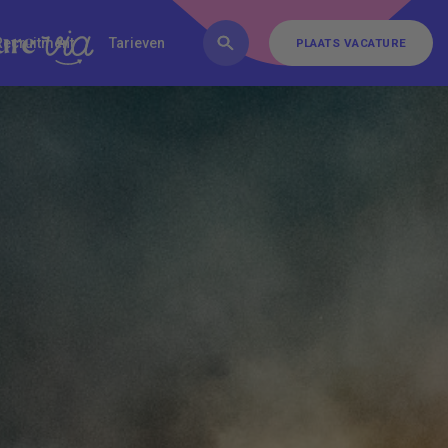
FAQ
Inschrijven
Contact
Recruitment
Tarieven
PLAATS VACATURE
PLAATS VACATURE