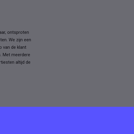
aar, ontsproten
ten. We zijn een
p van de klant
is. Met meerdere
iesten altijd de