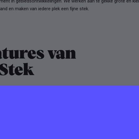
nt in gebiedsontwikkelingen. We werken aan te gekke grote en klei
and en maken van iedere plek een fijne stek.
tures van
Stek
k zoekt
rojectmanager