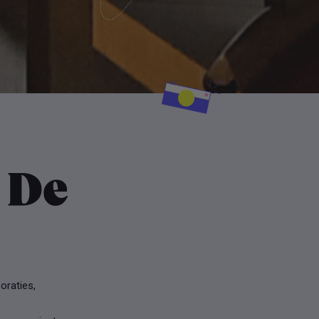
 De
oraties,