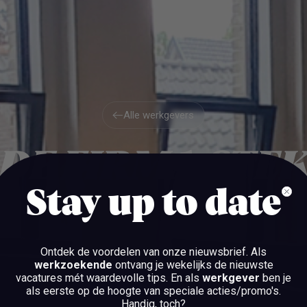
Alle werkgevers
Alle werkgevers
DE FIRMA STE
Stay up to date
WEESP
Ontdek de voordelen van onze nieuwsbrief.
Als
werkzoekende
ontvang je wekelijks de nieuwste
vacatures mét waardevolle tips. En als
werkgever
ben je
BEKIJK DE VACATURES
als eerste op de hoogte van speciale acties/promo's.
Handig, toch?