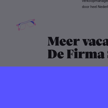
verkoopmanageme
door heel Nederl
Meer vaca
De Firma 
Verlopen ⌛️
10 november 2025
De Firma Ste
Marketing P