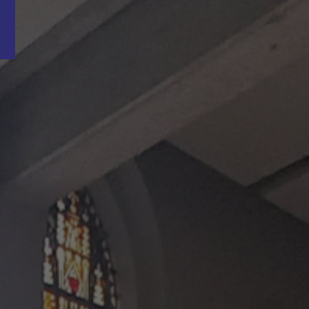
Word nu gratis en geheel vrijblijvend lid van ons Vacature Via netwer