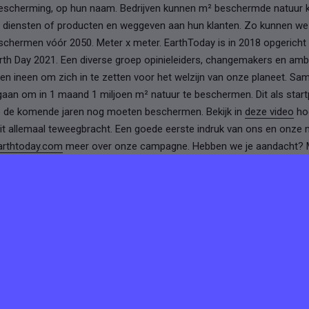
 bescherming, op hun naam. Bedrijven kunnen m² beschermde natuur 
 diensten of producten en weggeven aan hun klanten. Zo kunnen w
chermen vóór 2050. Meter x meter. EarthToday is in 2018 opgericht 
rth Day 2021. Een diverse groep opinieleiders, changemakers en am
n ineen om zich in te zetten voor het welzijn van onze planeet. Sam
aan om in 1 maand 1 miljoen m² natuur te beschermen. Dit als start
e de komende jaren nog moeten beschermen. Bekijk in
deze video
hoe
t allemaal teweegbracht. Een goede eerste indruk van ons en onze mi
arthtoday.com
meer over onze campagne. Hebben we je aandacht? Mo
? Mooi. Er valt nog veel meer te vertellen en voordat we in te lange
kken we dit graag verder op in een gesprek. Solliciteer direct of mai
terug.
tures van