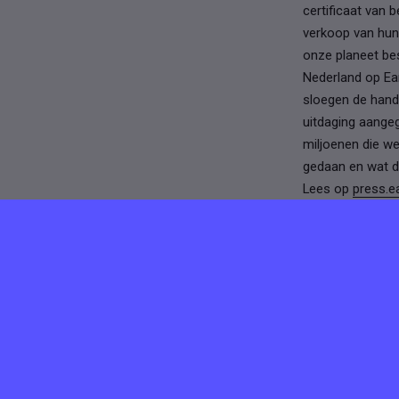
certificaat van
verkoop van hun
onze planeet bes
Nederland op Ea
sloegen de hande
uitdaging aangeg
miljoenen die w
gedaan en wat di
Lees op
press.e
Brandende vragen
terechtkomen, pa
we komen bij je 
Meer vaca