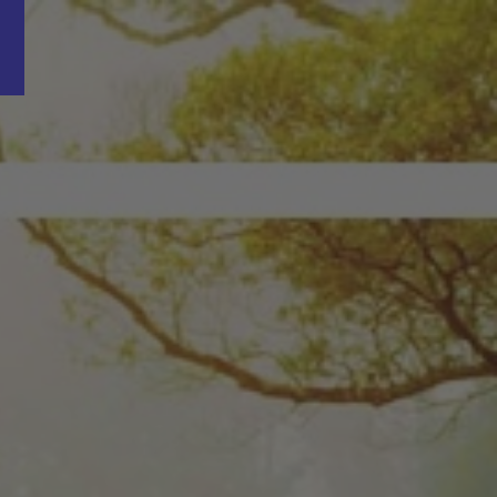
Word nu gratis en geheel vrijblijvend lid van ons Vacature Via netwer