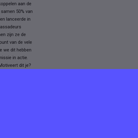
koppelen aan de
e samen 50% van
en lanceerde in
bassadeurs
en zijn ze de
punt van de vele
 we dit hebben
ssie in actie.
tiveert dit je?
 teksten
l ons anything en