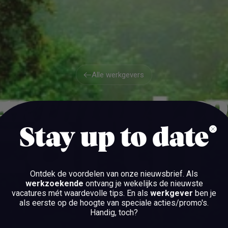
Alle werkgevers
Alle werkgevers
ARTHTODAY.C
Stay up to date
AMSTERDAM
Ontdek de voordelen van onze nieuwsbrief.
Als
werkzoekende
ontvang je wekelijks de nieuwste
vacatures mét waardevolle tips. En als
werkgever
ben je
BEKIJK DE VACATURES
als eerste op de hoogte van speciale acties/promo's.
Handig, toch?
BEKIJK DE VACATURES