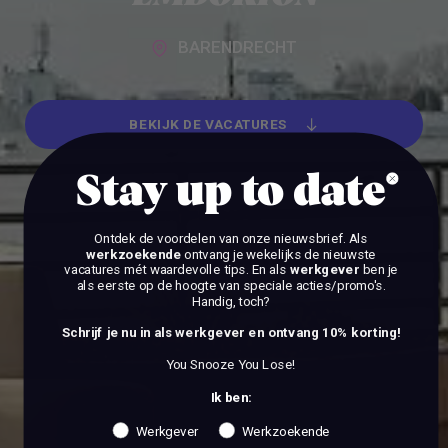
BARENDRECHT
BEKIJK DE VACATURES
BEKIJK DE VACATURES
Stay up to date
Ontdek de voordelen van onze nieuwsbrief.
Als
werkzoekende
ontvang je wekelijks de nieuwste
vacatures mét waardevolle tips. En als
werkgever
ben je
als eerste op de hoogte van speciale acties/promo's.
Handig, toch?
Schrijf je nu in als werkgever en ontvang 10% korting!
You Snooze You Lose!
Ik ben:
Werkgever
Werkzoekende