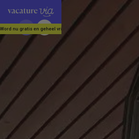
Word nu gratis en geheel vrijblijvend lid van ons Vacature Via 