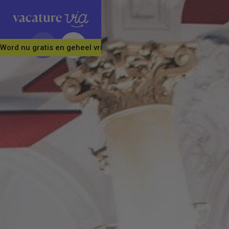
Word nu gratis en geheel vrijblijvend lid van ons Vacature Via 