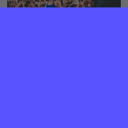
22 juli 2019
Verlopen ⌛️
Gave marketing & event
stage bij Energy up
Amsterdam
40 uur per week
De naam zegt het al: Energy Up. Wij geven
medewerkers energie zodat de cultuur binnen
bedrijven op een positieve manier verandert. Dit doen
wij door middel van energizers, workshops en lange
termijn trajecten. Wij zijn onder andere actief bij
Heinz, Heineken, Gemeente Amsterdam, Randstad
en kleine start-ups. In de afgelopen drie jaar zijn wij