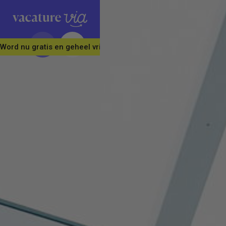
Word nu gratis en geheel vrijblijvend lid van ons Vacature Via 