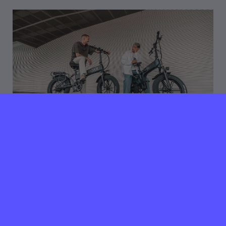
17 december 2024
Verlopen ⌛️
FietsZeker zoekt Customer
Support Specialist
Utrecht
24/40 uur per week
Als Customer Support Specialist ben je hét
aanspreekpunt van onze klanten (fietsenwinkels én