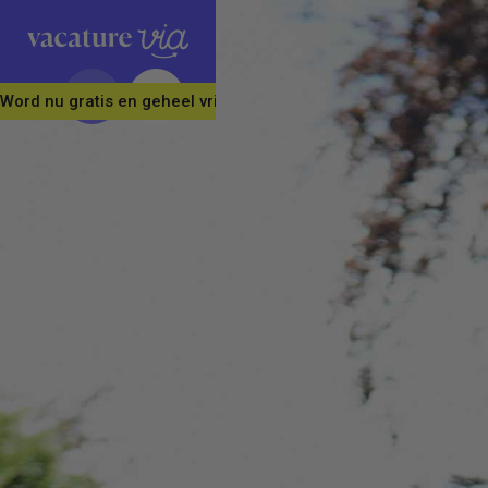
Word nu gratis en geheel vrijblijvend lid van ons Vacature Via 