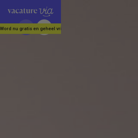
Word nu gratis en geheel vrijblijvend lid van ons Vacature Via 