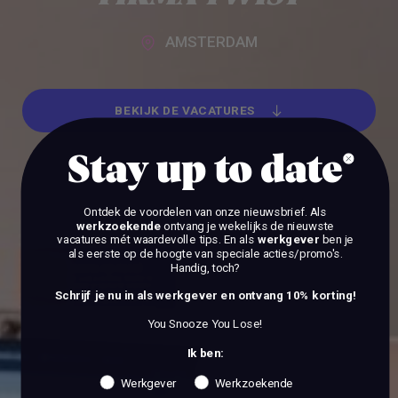
AMSTERDAM
BEKIJK DE VACATURES
BEKIJK DE VACATURES
Stay up to date
Ontdek de voordelen van onze nieuwsbrief.
Als
werkzoekende
ontvang je wekelijks de nieuwste
vacatures mét waardevolle tips. En als
werkgever
ben je
als eerste op de hoogte van speciale acties/promo's.
Handig, toch?
Schrijf je nu in als werkgever en ontvang 10% korting!
You Snooze You Lose!
Ik ben:
Werkgever
Werkzoekende