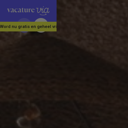
Word nu gratis en geheel vrijblijvend lid van ons Vacature Via 