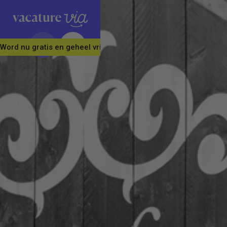
Word nu gratis en geheel vrijblijvend lid van ons Vacature Via 