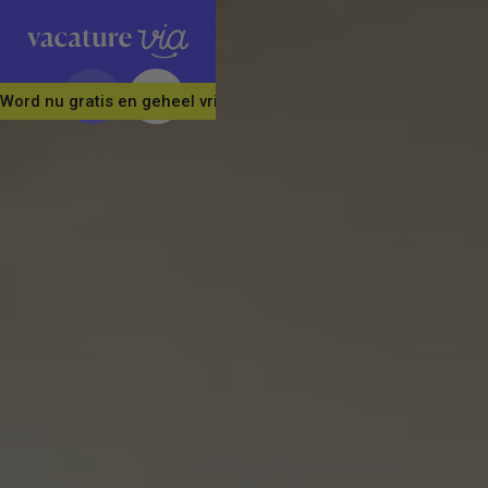
Word nu gratis en geheel vrijblijvend lid van ons Vacature Via 