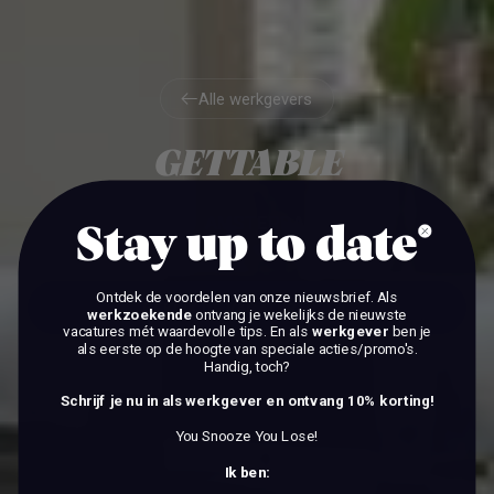
Alle werkgevers
Alle werkgevers
GETTABLE
AMSTERDAM
Stay up to date
Ontdek de voordelen van onze nieuwsbrief.
Als
BEKIJK DE VACATURES
werkzoekende
ontvang je wekelijks de nieuwste
vacatures mét waardevolle tips. En als
werkgever
ben je
als eerste op de hoogte van speciale acties/promo's.
BEKIJK DE VACATURES
Handig, toch?
Schrijf je nu in als werkgever en ontvang 10% korting!
You Snooze You Lose!
Ik ben: