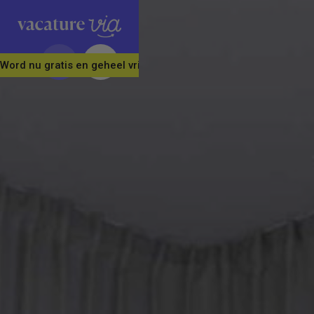
Word nu gratis en geheel vrijblijvend lid van ons Vacature Via 