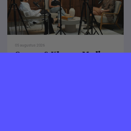
05 augustus 2026
Geuren & Kleuren Media
zoekt Media Producer
Stagiair(e)
Amsterdam
40 uur per week
Ben jij creatief, nieuwsgierig en gek op video, audio
en storytelling? Dan zijn wij op zoek naar jou! Als
stagiair(e) Media Producer draai je volledig mee...