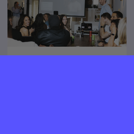
19 juni 2026
Going Places Management
zoekt Projectmanager
Blaricum (Amsterdam)
40 uur per week
Als projectmanager bij Going Places ben je
verantwoordelijk voor het gestructureerd laten
verlopen van projecten. Jij bent het dagelijkse
aanspreekpunt...