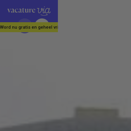
Word nu gratis en geheel vrijblijvend lid van ons Vacature Via 