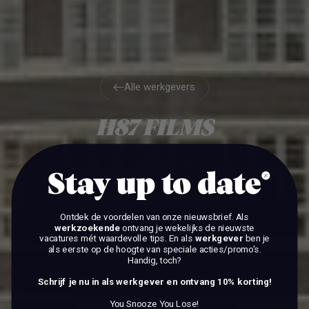
Alle werkgevers
Alle werkgevers
H87 FILMS
AMSTERDAM
Stay up to date
Ontdek de voordelen van onze nieuwsbrief.
Als
BEKIJK DE VACATURES
werkzoekende
ontvang je wekelijks de nieuwste
vacatures mét waardevolle tips. En als
werkgever
ben je
als eerste op de hoogte van speciale acties/promo's.
BEKIJK DE VACATURES
Handig, toch?
Schrijf je nu in als werkgever en ontvang 10% korting!
You Snooze You Lose!