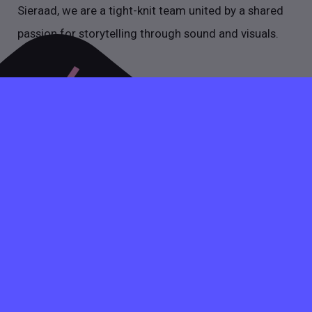
Sieraad, we are a tight-knit team united by a shared
passion for storytelling through sound and visuals.
Heb je vragen over het plaatsen van een vacature, stuur
dan gerust een mail of bel op werkdagen tussen 09:00
en 17:30. Gezellig!
INFO@VACATUREVIA.NL
+31 020 89 50 466