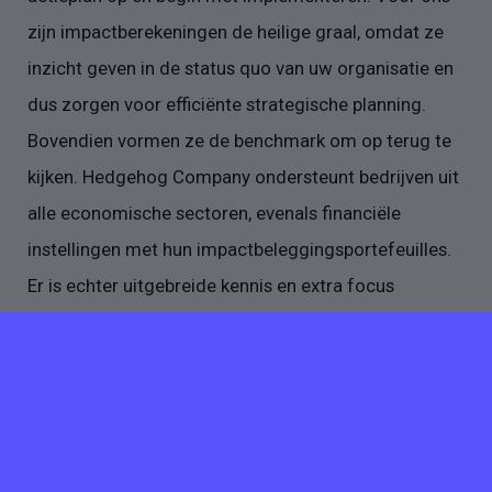
zijn impactberekeningen de heilige graal, omdat ze
inzicht geven in de status quo van uw organisatie en
dus zorgen voor efficiënte strategische planning.
Bovendien vormen ze de benchmark om op terug te
kijken. Hedgehog Company ondersteunt bedrijven uit
alle economische sectoren, evenals financiële
instellingen met hun impactbeleggingsportefeuilles.
Er is echter uitgebreide kennis en extra focus
aanwezig in de volgende sectoren:
consumentenelektronica; plastics en recycling; mode
en textiel; en bouwmaterialen.