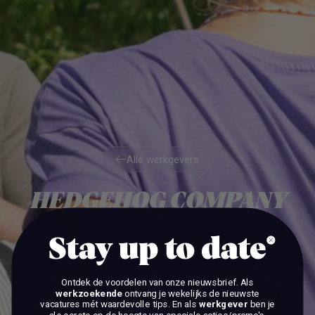
Alle werkgevers
Alle werkgevers
HEDGEHOG COMPANY
Stay up to date
BEKIJK DE VACATURES
BEKIJK DE VACATURES
Ontdek de voordelen van onze nieuwsbrief.
Als
werkzoekende
ontvang je wekelijks de nieuwste
vacatures mét waardevolle tips. En als
werkgever
ben je