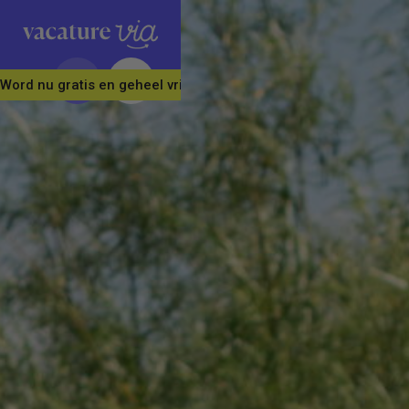
Word nu gratis en geheel vrijblijvend lid van ons Vacature Via 