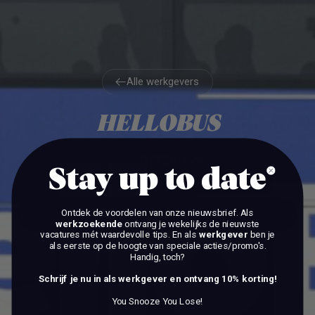
Alle werkgevers
Alle werkgevers
HELLOBUS
ROTTERDAM
Stay up to date
Ontdek de voordelen van onze nieuwsbrief.
Als
BEKIJK DE VACATURES
werkzoekende
ontvang je wekelijks de nieuwste
vacatures mét waardevolle tips. En als
werkgever
ben je
als eerste op de hoogte van speciale acties/promo's.
BEKIJK DE VACATURES
Handig, toch?
Schrijf je nu in als werkgever en ontvang 10% korting!
You Snooze You Lose!