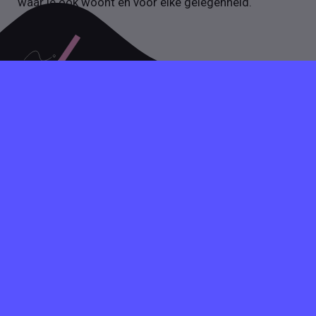
waar je ook woont en voor elke gelegenheid.
Heb je vragen over het plaatsen van een vacature, stuur
dan gerust een mail of bel op werkdagen tussen 09:00
en 17:30. Gezellig!
INFO@VACATUREVIA.NL
+31 020 89 50 466
Voor werkgevers