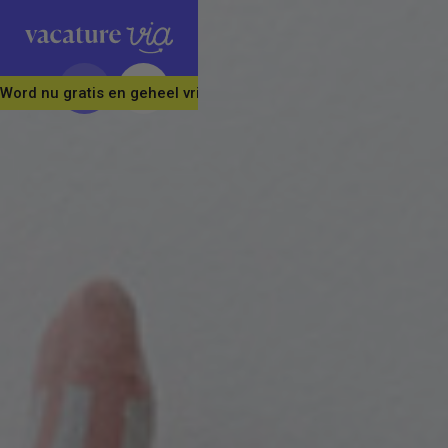
Word nu gratis en geheel vrijblijvend lid van ons Vacature Via 