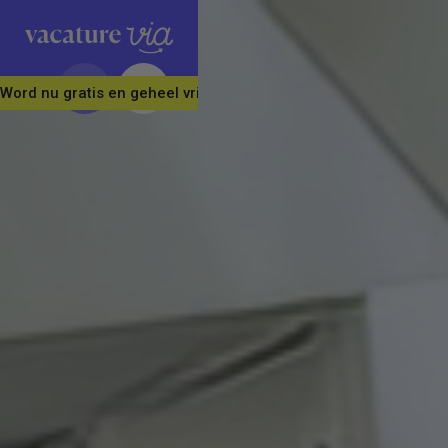
Word nu gratis en geheel vrijblijvend lid van ons Vacature Via 