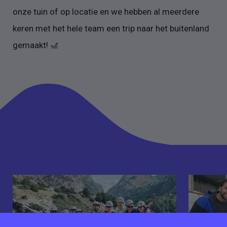
onze tuin of op locatie en we hebben al meerdere
keren met het hele team een trip naar het buitenland
gemaakt! 🎢