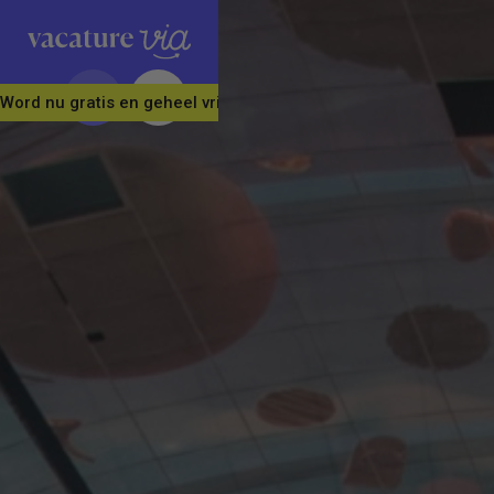
Word nu gratis en geheel vrijblijvend lid van ons Vacature Via 