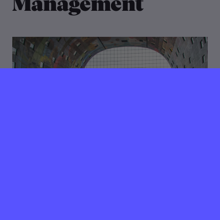
Management
07 november 2024
Verlopen ⌛️
Klépierre zoekt Marketing
Communicatie Manager -
Markthal
Rotterdam
40 uur per week