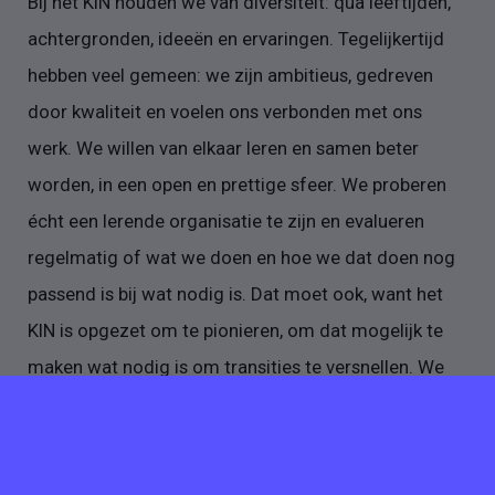
Bij het KIN houden we van diversiteit: qua leeftijden,
achtergronden, ideeën en ervaringen. Tegelijkertijd
hebben veel gemeen: we zijn ambitieus, gedreven
door kwaliteit en voelen ons verbonden met ons
werk. We willen van elkaar leren en samen beter
worden, in een open en prettige sfeer. We proberen
écht een lerende organisatie te zijn en evalueren
regelmatig of wat we doen en hoe we dat doen nog
passend is bij wat nodig is. Dat moet ook, want het
KIN is opgezet om te pionieren, om dat mogelijk te
maken wat nodig is om transities te versnellen. We
werken hard, maar er is ook veel ruimte voor
onderlinge gezelligheid en afdelings- en
teamactiviteiten. Het werkplezier en de persoonlijke