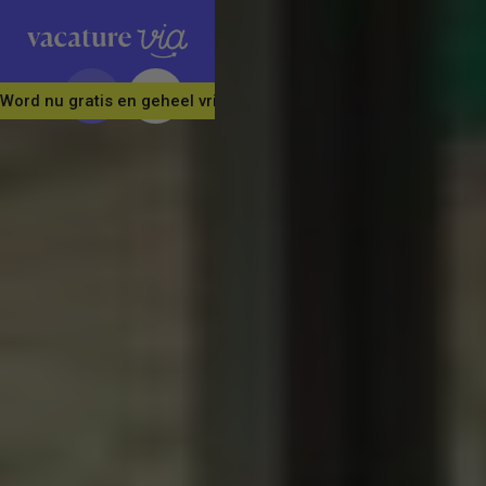
Word nu gratis en geheel vrijblijvend lid van ons Vacature Via 